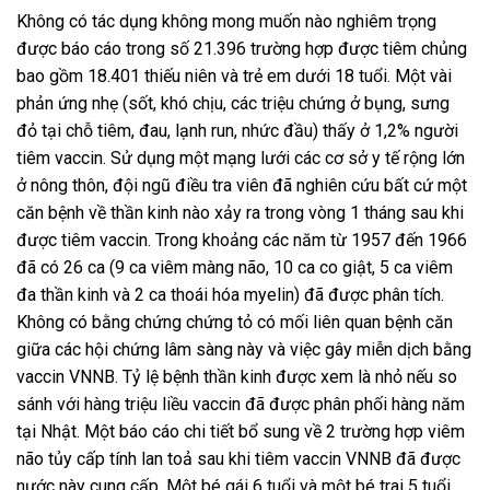
Không có tác dụng không mong muốn nào nghiêm trọng
được báo cáo trong số 21.396 trường hợp được tiêm chủng
bao gồm 18.401 thiếu niên và trẻ em dưới 18 tuổi. Một vài
phản ứng nhẹ (sốt, khó chịu, các triệu chứng ở bụng, sưng
đỏ tại chỗ tiêm, đau, lạnh run, nhức đầu) thấy ở 1,2% người
tiêm vaccin. Sử dụng một mạng lưới các cơ sở y tế rộng lớn
ở nông thôn, đội ngũ điều tra viên đã nghiên cứu bất cứ một
căn bệnh về thần kinh nào xảy ra trong vòng 1 tháng sau khi
được tiêm vaccin. Trong khoảng các năm từ 1957 đến 1966
đã có 26 ca (9 ca viêm màng não, 10 ca co giật, 5 ca viêm
đa thần kinh và 2 ca thoái hóa myelin) đã được phân tích.
Không có bằng chứng chứng tỏ có mối liên quan bệnh căn
giữa các hội chứng lâm sàng này và việc gây miễn dịch bằng
vaccin VNNB. Tỷ lệ bệnh thần kinh được xem là nhỏ nếu so
sánh với hàng triệu liều vaccin đã được phân phối hàng năm
tại Nhật. Một báo cáo chi tiết bổ sung về 2 trường hợp viêm
não tủy cấp tính lan toả sau khi tiêm vaccin VNNB đã được
nước này cung cấp. Một bé gái 6 tuổi và một bé trai 5 tuổi