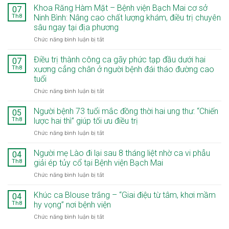
Khoa Răng Hàm Mặt – Bệnh viện Bạch Mai cơ sở
07
Th8
Ninh Bình: Nâng cao chất lượng khám, điều trị chuyên
sâu ngay tại địa phương
ở
Chức năng bình luận bị tắt
Khoa
Răng
Điều trị thành công ca gãy phức tạp đầu dưới hai
07
Hàm
Th8
xương cẳng chân ở người bệnh đái tháo đường cao
Mặt
tuổi
–
ở
Chức năng bình luận bị tắt
Bệnh
Điều
viện
trị
Bạch
Người bệnh 73 tuổi mắc đồng thời hai ung thư: “Chiến
05
thành
Mai
Th8
lược hai thì” giúp tối ưu điều trị
công
cơ
ở
Chức năng bình luận bị tắt
ca
sở
Người
gãy
Ninh
bệnh
Người mẹ Lào đi lại sau 8 tháng liệt nhờ ca vi phẫu
phức
Bình:
04
73
tạp
Nâng
Th8
giải ép tủy cổ tại Bệnh viện Bạch Mai
tuổi
đầu
cao
ở
Chức năng bình luận bị tắt
mắc
dưới
chất
Người
đồng
hai
lượng
mẹ
Khúc ca Blouse trắng – “Giai điệu từ tâm, khơi mầm
thời
04
xương
khám,
Lào
hai
Th8
hy vọng” nơi bệnh viện
cẳng
điều
đi
ung
chân
trị
ở
Chức năng bình luận bị tắt
lại
thư:
ở
chuyên
Khúc
sau
“Chiến