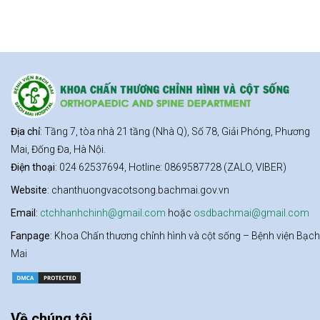
Địa chỉ
: Tầng 7, tòa nhà 21 tầng (Nhà Q), Số 78, Giải Phóng, Phương
Mai, Đống Đa, Hà Nội.
Điện thoại
: 024 62537694, Hotline: 0869587728 (ZALO, VIBER)
Website
: chanthuongvacotsong.bachmai.gov.vn
Email
:
ctchhanhchinh@gmail.com
hoặc
osdbachmai@gmail.com
Fanpage
: Khoa Chấn thương chỉnh hình và cột sống – Bệnh viện Bạch
Mai
Về chúng tôi