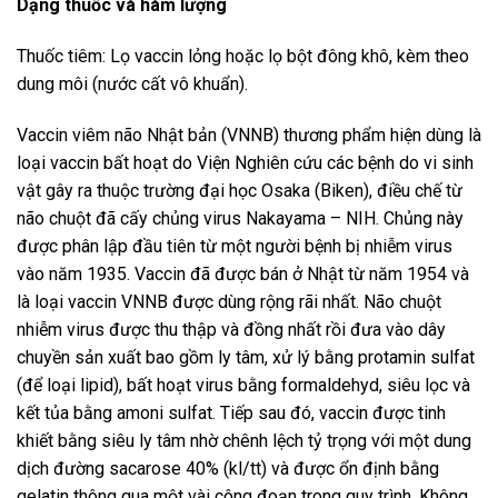
Dạng thuốc và hàm lượng
Thuốc tiêm: Lọ vaccin lỏng hoặc lọ bột đông khô, kèm theo
dung môi (nước cất vô khuẩn).
Vaccin viêm não Nhật bản (VNNB) thương phẩm hiện dùng là
loại vaccin bất hoạt do Viện Nghiên cứu các bệnh do vi sinh
vật gây ra thuộc trường đại học Osaka (Biken), điều chế từ
não chuột đã cấy chủng virus Nakayama – NIH. Chủng này
được phân lập đầu tiên từ một người bệnh bị nhiễm virus
vào năm 1935. Vaccin đã được bán ở Nhật từ năm 1954 và
là loại vaccin VNNB được dùng rộng rãi nhất. Não chuột
nhiễm virus được thu thập và đồng nhất rồi đưa vào dây
chuyền sản xuất bao gồm ly tâm, xử lý bằng protamin sulfat
(để loại lipid), bất hoạt virus bằng formaldehyd, siêu lọc và
kết tủa bằng amoni sulfat. Tiếp sau đó, vaccin được tinh
khiết bằng siêu ly tâm nhờ chênh lệch tỷ trọng với một dung
dịch đường sacarose 40% (kl/tt) và được ổn định bằng
gelatin thông qua một vài công đoạn trong quy trình. Không