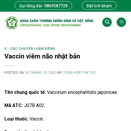
Skip
Gọi tổng đài: 0869587728
Đặt lịch khám
to
content
V - CÁC CHUYÊN LUẬN RIÊNG
Vaccin viêm não nhật bản
POSTED ON
24 THÁNG 12, 2025
BY
TỔNG HỢP TIN TỨC
Tên chung quốc tế:
Vaccinum encephalitidis japonicae.
Mã ATC:
J07B A02.
Loại thuốc:
Vaccin.