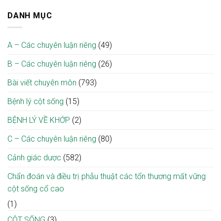
người
sâu
ca
8
lược
bệnh
ngay
Blouse
DANH MỤC
tháng
hai
đái
tại
trắng
liệt
thì”
tháo
địa
–
nhờ
giúp
đường
phương
“Giai
ca
tối
cao
A – Các chuyên luận riêng
(49)
điệu
vi
ưu
tuổi
từ
phẫu
điều
B – Các chuyên luận riêng
(26)
tâm,
giải
trị
khơi
ép
mầm
Bài viết chuyên môn
(793)
tủy
hy
cổ
vọng”
tại
Bệnh lý cột sống
(15)
nơi
Bệnh
bệnh
viện
BỆNH LÝ VỀ KHỚP
(2)
viện
Bạch
Mai
C – Các chuyên luận riêng
(80)
Cảnh giác dược
(582)
Chẩn đoán và điều trị phẫu thuật các tổn thương mất vững
cột sống cổ cao
(1)
CỘT SỐNG
(3)