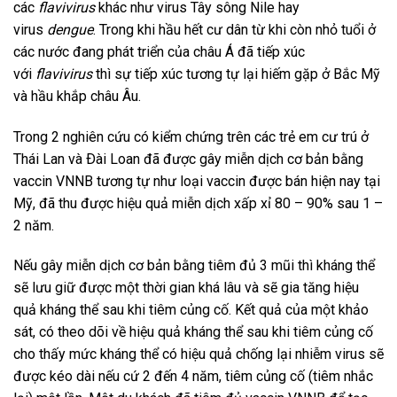
các
flavivirus
khác như virus Tây sông Nile hay
virus
dengue
. Trong khi hầu hết cư dân từ khi còn nhỏ tuổi ở
các nước đang phát triển của châu Á đã tiếp xúc
với
flavivirus
thì sự tiếp xúc tương tự lại hiếm gặp ở Bắc Mỹ
và hầu khắp châu Âu.
Trong 2 nghiên cứu có kiểm chứng trên các trẻ em cư trú ở
Thái Lan và Ðài Loan đã được gây miễn dịch cơ bản bằng
vaccin VNNB tương tự như loại vaccin được bán hiện nay tại
Mỹ, đã thu được hiệu quả miễn dịch xấp xỉ 80 – 90% sau 1 –
2 năm.
Nếu gây miễn dịch cơ bản bằng tiêm đủ 3 mũi thì kháng thể
sẽ lưu giữ được một thời gian khá lâu và sẽ gia tăng hiệu
quả kháng thể sau khi tiêm củng cố. Kết quả của một khảo
sát, có theo dõi về hiệu quả kháng thể sau khi tiêm củng cố
cho thấy mức kháng thể có hiệu quả chống lại nhiễm virus sẽ
được kéo dài nếu cứ 2 đến 4 năm, tiêm củng cố (tiêm nhắc