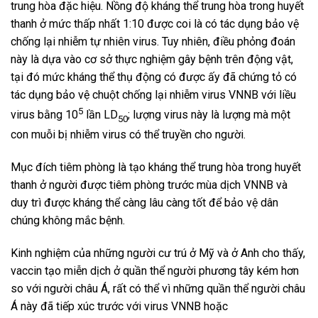
trung hòa đặc hiệu. Nồng độ kháng thể trung hòa trong huyết
thanh ở mức thấp nhất 1:10 được coi là có tác dụng bảo vệ
chống lại nhiễm tự nhiên virus. Tuy nhiên, điều phỏng đoán
này là dựa vào cơ sở thực nghiệm gây bệnh trên động vật,
tại đó mức kháng thể thụ động có được ấy đã chứng tỏ có
tác dụng bảo vệ chuột chống lại nhiễm virus VNNB với liều
5
virus bằng 10
lần LD
; lượng virus này là lượng mà một
50
con muỗi bị nhiễm virus có thể truyền cho người.
Mục đích tiêm phòng là tạo kháng thể trung hòa trong huyết
thanh ở người được tiêm phòng trước mùa dịch VNNB và
duy trì được kháng thể càng lâu càng tốt để bảo vệ dân
chúng không mắc bệnh.
Kinh nghiệm của những người cư trú ở Mỹ và ở Anh cho thấy,
vaccin tạo miễn dịch ở quần thể người phương tây kém hơn
so với người châu Á, rất có thể vì những quần thể người châu
Á này đã tiếp xúc trước với virus VNNB hoặc