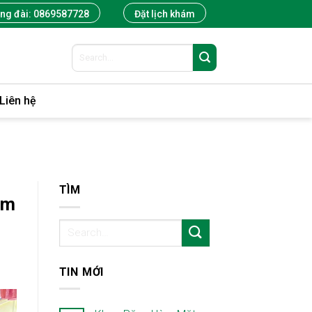
ổng đài: 0869587728
Đặt lịch khám
Liên hệ
TÌM
im
TIN MỚI