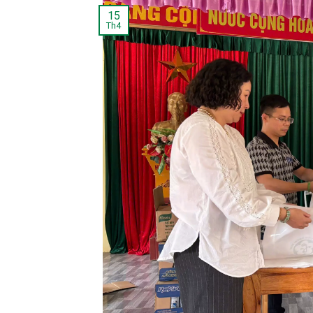
15
Th4