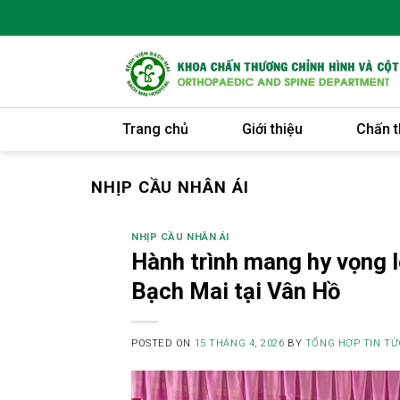
Skip
to
content
Trang chủ
Giới thiệu
Chấn t
NHỊP CẦU NHÂN ÁI
NHỊP CẦU NHÂN ÁI
Hành trình mang hy vọng 
Bạch Mai tại Vân Hồ
POSTED ON
15 THÁNG 4, 2026
BY
TỔNG HỢP TIN TỨ