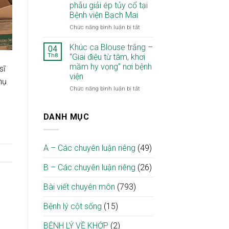
tuổi
phẫu giải ép tủy cổ tại
trị
xương
mắc
Bệnh viện Bạch Mai
chuyên
cẳng
đồng
sâu
chân
thời
ở
Chức năng bình luận bị tắt
ngay
ở
hai
Người
tại
người
ung
mẹ
Khúc ca Blouse trắng –
04
địa
bệnh
thư:
Lào
Th8
“Giai điệu từ tâm, khơi
phương
đái
“Chiến
đi
mầm hy vọng” nơi bệnh
sĩ
tháo
lược
lại
viện
đường
hai
sau
nụ
cao
thì”
8
ở
Chức năng bình luận bị tắt
tuổi
giúp
tháng
Khúc
tối
liệt
ca
ưu
nhờ
Blouse
DANH MỤC
điều
ca
trắng
trị
vi
–
phẫu
“Giai
A – Các chuyên luận riêng
(49)
giải
điệu
ép
từ
B – Các chuyên luận riêng
(26)
tủy
tâm,
cổ
khơi
tại
mầm
Bài viết chuyên môn
(793)
Bệnh
hy
viện
vọng”
Bệnh lý cột sống
(15)
Bạch
nơi
Mai
bệnh
BỆNH LÝ VỀ KHỚP
(2)
viện