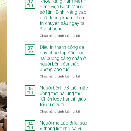
Khoa Răng Hàm Mặt –
07
Th8
Bệnh viện Bạch Mai cơ
sở Ninh Bình: Nâng cao
chất lượng khám, điều
trị chuyên sâu ngay tại
địa phương
ở
Chức năng bình luận bị tắt
Khoa
Răng
Điều trị thành công ca
07
Hàm
Th8
gãy phức tạp đầu dưới
Mặt
hai xương cẳng chân ở
–
người bệnh đái tháo
Bệnh
đường cao tuổi
viện
Bạch
ở
Chức năng bình luận bị tắt
Mai
Điều
cơ
trị
Người bệnh 73 tuổi mắc
05
sở
thành
Th8
đồng thời hai ung thư:
Ninh
công
“Chiến lược hai thì” giúp
Bình:
ca
tối ưu điều trị
Nâng
gãy
cao
phức
ở
Chức năng bình luận bị tắt
chất
tạp
Người
lượng
đầu
bệnh
Người mẹ Lào đi lại sau
04
khám,
dưới
73
Th8
8 tháng liệt nhờ ca vi
điều
hai