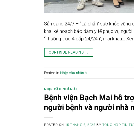
Sẵn sàng 24/7 – “Lá chắn” sức khỏe vững c
khai kế hoạch bảo đảm y tế phục vụ người 
“Thường trực 4 cấp 24/24h”, mọi khâu… X
CONTINUE READING
→
Posted in
Nhịp cầu nhân ái
NHỊP CẦU NHÂN ÁI
Bệnh viện Bạch Mai hỗ trợ
người bệnh và người nhà 
POSTED ON
15 THÁNG 2, 2026
BY
TỔNG HỢP TIN TỨ