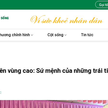
Gọi t
hương chỉnh hình
Cột sống
Tin tức
lên vùng cao: Sứ mệnh của những trái t
C