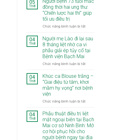
Người bệnh 73 tuổi mắc
05
Th8
đồng thời hai ung thư:
“Chiến lược hai thì” giúp
tối ưu điều trị
ở
Chức năng bình luận bị tắt
Người
bệnh
Người mẹ Lào đi lại sau
04
73
Th8
8 tháng liệt nhờ ca vi
tuổi
phẫu giải ép tủy cổ tại
mắc
Bệnh viện Bạch Mai
đồng
thời
ở
Chức năng bình luận bị tắt
hai
Người
ung
mẹ
Khúc ca Blouse trắng –
04
thư:
Lào
Th8
“Giai điệu từ tâm, khơi
“Chiến
đi
mầm hy vọng” nơi bệnh
lược
lại
viện
hai
sau
thì”
8
ở
Chức năng bình luận bị tắt
giúp
tháng
Khúc
tối
liệt
ca
Phẫu thuật điều trị liệt
04
ưu
nhờ
Blouse
Th8
mặt ngoại biên tại Bạch
điều
ca
trắng
Mai cơ sở Ninh Bình: Mở
trị
vi
–
cơ hội phục hồi cho
phẫu
“Giai
người bệnh ngay tại địa
giải
điệu