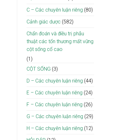
tại
về
địa
C – Các chuyên luận riêng
(80)
Bạch
phương
Mai
giành
Cảnh giác dược
(582)
lại
sự
Chẩn đoán và điều trị phẫu
sống
thuật các tổn thương mất vững
cột sống cổ cao
(1)
CỘT SỐNG
(3)
D – Các chuyên luận riêng
(44)
E – Các chuyên luận riêng
(24)
F – Các chuyên luận riêng
(26)
G – Các chuyên luận riêng
(29)
H – Các chuyên luận riêng
(12)