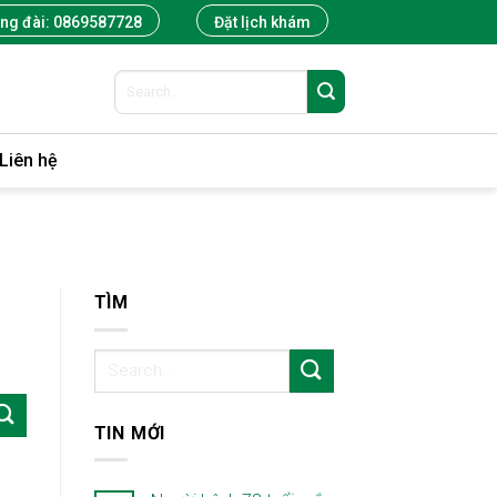
ổng đài: 0869587728
Đặt lịch khám
Liên hệ
TÌM
TIN MỚI