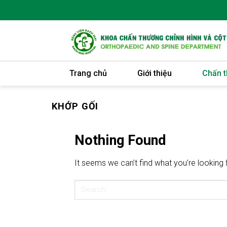
Skip
to
content
Trang chủ
Giới thiệu
Chấn t
KHỚP GỐI
Nothing Found
It seems we can’t find what you’re looking 