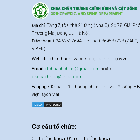
Địa chỉ
: Tầng 7, tòa nhà 21 tầng (Nhà Q), Số 78, Giải Ph
Phương Mai, Đống Đa, Hà Nội.
Điện thoại
: 024 62537694, Hotline: 0869587728 (ZALO,
VIBER)
Website
: chanthuongvacotsong.bachmai.gov.vn
Email
:
ctchhanhchinh@gmail.com
hoặc
osdbachmai@gmail.com
Fanpage
: Khoa Chấn thương chỉnh hình và cột sống – 
viện Bạch Mai
Cơ cấu tổ chức:
01 trưởng khoa, 02 phó trưởng khoa