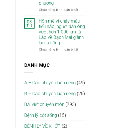
phương
ép
từ
tủy
tâm,
ở
Chức năng bình luận bị tắt
cổ
khơi
Phẫu
tại
mầm
thuật
Hôn mê vì chảy máu
03
Bệnh
hy
điều
Th8
tiểu não, người đàn ông
viện
vọng”
trị
vượt hơn 1.000 km từ
Bạch
nơi
liệt
Lào về Bạch Mai giành
Mai
bệnh
mặt
lại sự sống
viện
ngoại
biên
ở
Chức năng bình luận bị tắt
tại
Hôn
Bạch
mê
Mai
vì
DANH MỤC
cơ
chảy
sở
máu
Ninh
tiểu
A – Các chuyên luận riêng
(49)
Bình:
não,
Mở
người
cơ
B – Các chuyên luận riêng
(26)
đàn
hội
ông
phục
vượt
Bài viết chuyên môn
(793)
hồi
hơn
cho
1.000
Bệnh lý cột sống
(15)
người
km
bệnh
từ
BỆNH LÝ VỀ KHỚP
(2)
ngay
Lào