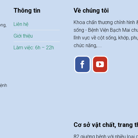
Thông tin
Về chúng tôi
Khoa chấn thương chỉnh hình 
Liên hệ
óng,
sống - Bệnh Viện Bạch Mai ch
Giới thiệu
lĩnh vực về cột sống, khớp, ph
chức năng,....
Làm việc: 6h – 22h
Bệnh
Cơ sở vật chất, trang th
82 giường bệnh với nhiều loại