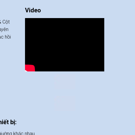
Video
& Cột
uyên
ục hồi
iết bị:
 giường khác nhau