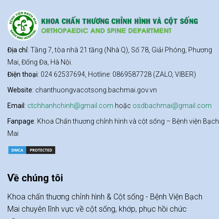
Địa chỉ
: Tầng 7, tòa nhà 21 tầng (Nhà Q), Số 78, Giải Phóng, Phương
Mai, Đống Đa, Hà Nội.
Điện thoại
: 024 62537694, Hotline: 0869587728 (ZALO, VIBER)
Website
: chanthuongvacotsong.bachmai.gov.vn
Email
:
ctchhanhchinh@gmail.com
hoặc
osdbachmai@gmail.com
Fanpage
: Khoa Chấn thương chỉnh hình và cột sống – Bệnh viện Bạch
Mai
Về chúng tôi
Khoa chấn thương chỉnh hình & Cột sống - Bệnh Viện Bạch
Mai chuyên lĩnh vực về cột sống, khớp, phục hồi chức