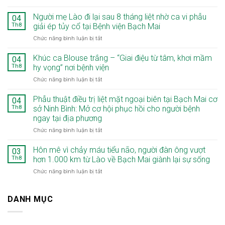
Người
bệnh
Người mẹ Lào đi lại sau 8 tháng liệt nhờ ca vi phẫu
04
73
Th8
giải ép tủy cổ tại Bệnh viện Bạch Mai
tuổi
ở
Chức năng bình luận bị tắt
mắc
Người
đồng
mẹ
Khúc ca Blouse trắng – “Giai điệu từ tâm, khơi mầm
thời
04
Lào
hai
Th8
hy vọng” nơi bệnh viện
đi
ung
ở
Chức năng bình luận bị tắt
lại
thư:
Khúc
sau
“Chiến
ca
Phẫu thuật điều trị liệt mặt ngoại biên tại Bạch Mai cơ
8
04
lược
Blouse
tháng
Th8
sở Ninh Bình: Mở cơ hội phục hồi cho người bệnh
hai
trắng
liệt
thì”
ngay tại địa phương
–
nhờ
giúp
ở
Chức năng bình luận bị tắt
“Giai
ca
tối
Phẫu
điệu
vi
ưu
thuật
từ
Hôn mê vì chảy máu tiểu não, người đàn ông vượt
phẫu
03
điều
điều
tâm,
giải
Th8
hơn 1.000 km từ Lào về Bạch Mai giành lại sự sống
trị
trị
khơi
ép
ở
Chức năng bình luận bị tắt
liệt
mầm
tủy
Hôn
mặt
hy
cổ
mê
ngoại
vọng”
tại
vì
DANH MỤC
biên
nơi
Bệnh
chảy
tại
bệnh
viện
máu
Bạch
viện
Bạch
tiểu
Mai