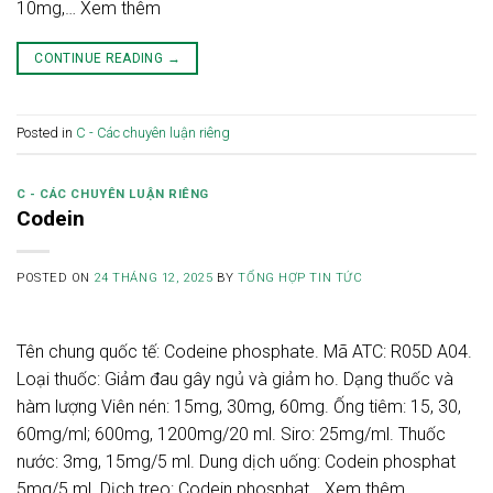
10mg,… Xem thêm
CONTINUE READING
→
Posted in
C - Các chuyên luận riêng
C - CÁC CHUYÊN LUẬN RIÊNG
Codein
POSTED ON
24 THÁNG 12, 2025
BY
TỔNG HỢP TIN TỨC
Tên chung quốc tế: Codeine phosphate. Mã ATC: R05D A04.
Loại thuốc: Giảm đau gây ngủ và giảm ho. Dạng thuốc và
hàm lượng Viên nén: 15mg, 30mg, 60mg. Ống tiêm: 15, 30,
60mg/ml; 600mg, 1200mg/20 ml. Siro: 25mg/ml. Thuốc
nước: 3mg, 15mg/5 ml. Dung dịch uống: Codein phosphat
5mg/5 ml. Dịch treo: Codein phosphat… Xem thêm