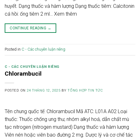
huyết. Dạng thuốc và hàm lượng Dạng thuốc tiêm: Calcitonin
cá hồi: ống tiêm 2 ml… Xem thêm
CONTINUE READING
→
Posted in
C - Các chuyên luận riêng
C - CÁC CHUYÊN LUẬN RIÊNG
Chlorambucil
POSTED ON
24 THÁNG 12, 2025
BY
TỔNG HỢP TIN TỨC
Tên chung quốc tế: Chlorambucil Mã ATC: L01A A02 Loại
thuốc: Thuốc chống ung thư, nhóm alkyl hoá, dẫn chất mù
tạc nitrogen (nitrogen mustard) Dạng thuốc và hàm lượng
Viên nén hoặc viên bao đường 2 mg. Dược lý và cơ chế tác