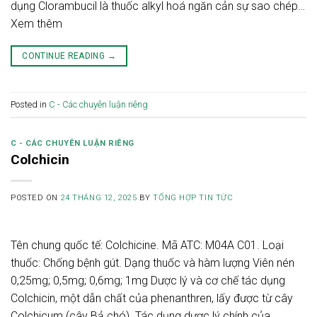
dụng Clorambucil là thuốc alkyl hoá ngăn cản sự sao chép…
Xem thêm
CONTINUE READING
→
Posted in
C - Các chuyên luận riêng
C - CÁC CHUYÊN LUẬN RIÊNG
Colchicin
POSTED ON
24 THÁNG 12, 2025
BY
TỔNG HỢP TIN TỨC
Tên chung quốc tế: Colchicine. Mã ATC: M04A C01. Loại
thuốc: Chống bệnh gút. Dạng thuốc và hàm lượng Viên nén
0,25mg; 0,5mg; 0,6mg; 1mg Dược lý và cơ chế tác dụng
Colchicin, một dẫn chất của phenanthren, lấy được từ cây
Colchicum (cây Bả chó). Tác dụng dược lý chính của