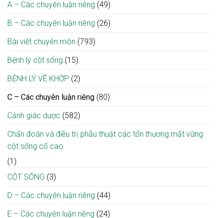
Mai
A – Các chuyên luận riêng
(49)
não,
cơ
người
sở
B – Các chuyên luận riêng
(26)
đàn
Ninh
ông
Bình:
vượt
Bài viết chuyên môn
(793)
Mở
hơn
cơ
1.000
hội
Bệnh lý cột sống
(15)
km
phục
từ
hồi
BỆNH LÝ VỀ KHỚP
(2)
Lào
cho
về
người
C – Các chuyên luận riêng
(80)
Bạch
bệnh
Mai
ngay
giành
Cảnh giác dược
(582)
tại
lại
địa
sự
phương
Chẩn đoán và điều trị phẫu thuật các tổn thương mất vững
sống
cột sống cổ cao
(1)
CỘT SỐNG
(3)
D – Các chuyên luận riêng
(44)
E – Các chuyên luận riêng
(24)