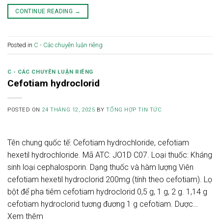
CONTINUE READING
→
Posted in
C - Các chuyên luận riêng
C - CÁC CHUYÊN LUẬN RIÊNG
Cefotiam hydroclorid
POSTED ON
24 THÁNG 12, 2025
BY
TỔNG HỢP TIN TỨC
Tên chung quốc tế: Cefotiam hydrochloride, cefotiam
hexetil hydrochloride. Mã ATC: JO1D C07. Loại thuốc: Kháng
sinh loại cephalosporin. Dạng thuốc và hàm lượng Viên
cefotiam hexetil hydroclorid 200mg (tính theo cefotiam). Lọ
bột để pha tiêm cefotiam hydroclorid 0,5 g, 1 g, 2 g. 1,14 g
cefotiam hydroclorid tương đương 1 g cefotiam. Dược…
Xem thêm