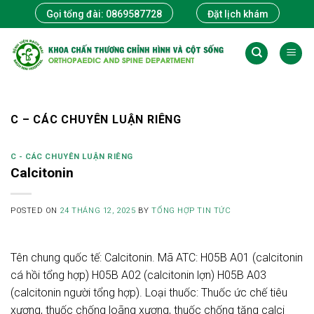
Skip
Gọi tổng đài: 0869587728
Đặt lịch khám
to
content
C – CÁC CHUYÊN LUẬN RIÊNG
C - CÁC CHUYÊN LUẬN RIÊNG
Calcitonin
POSTED ON
24 THÁNG 12, 2025
BY
TỔNG HỢP TIN TỨC
Tên chung quốc tế: Calcitonin. Mã ATC: H05B A01 (calcitonin
cá hồi tổng hợp) H05B A02 (calcitonin lợn) H05B A03
(calcitonin người tổng hợp). Loại thuốc: Thuốc ức chế tiêu
xương, thuốc chống loãng xương, thuốc chống tăng calci