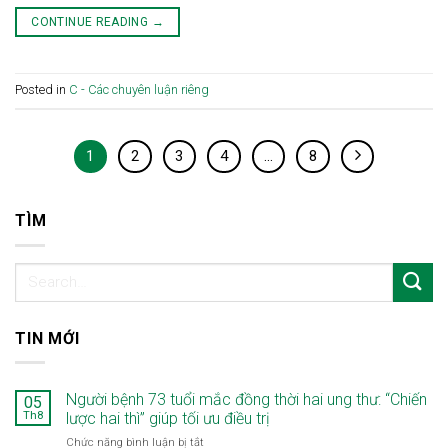
CONTINUE READING
→
Posted in
C - Các chuyên luận riêng
1
2
3
4
…
8
TÌM
TIN MỚI
Người bệnh 73 tuổi mắc đồng thời hai ung thư: “Chiến
05
Th8
lược hai thì” giúp tối ưu điều trị
ở
Chức năng bình luận bị tắt