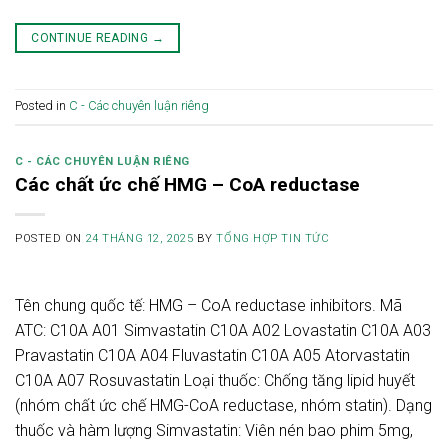
CONTINUE READING
→
Posted in
C - Các chuyên luận riêng
C - CÁC CHUYÊN LUẬN RIÊNG
Các chất ức chế HMG – CoA reductase
POSTED ON
24 THÁNG 12, 2025
BY
TỔNG HỢP TIN TỨC
Tên chung quốc tế: HMG – CoA reductase inhibitors. Mã
ATC: C10A A01 Simvastatin C10A A02 Lovastatin C10A A03
Pravastatin C10A A04 Fluvastatin C10A A05 Atorvastatin
C10A A07 Rosuvastatin Loại thuốc: Chống tăng lipid huyết
(nhóm chất ức chế HMG-CoA reductase, nhóm statin). Dạng
thuốc và hàm lượng Simvastatin: Viên nén bao phim 5mg,