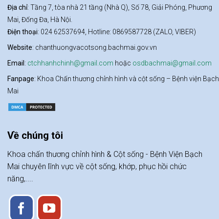
Địa chỉ
: Tầng 7, tòa nhà 21 tầng (Nhà Q), Số 78, Giải Phóng, Phương
Mai, Đống Đa, Hà Nội.
Điện thoại
: 024 62537694, Hotline: 0869587728 (ZALO, VIBER)
Website
: chanthuongvacotsong.bachmai.gov.vn
Email
:
ctchhanhchinh@gmail.com
hoặc
osdbachmai@gmail.com
Fanpage
: Khoa Chấn thương chỉnh hình và cột sống – Bệnh viện Bạch
Mai
Về chúng tôi
Khoa chấn thương chỉnh hình & Cột sống - Bệnh Viện Bạch
Mai chuyên lĩnh vực về cột sống, khớp, phục hồi chức
năng,....