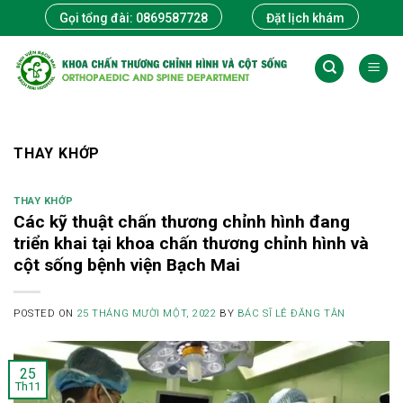
Skip
Gọi tổng đài: 0869587728
Đặt lịch khám
to
content
THAY KHỚP
THAY KHỚP
Các kỹ thuật chấn thương chỉnh hình đang
triển khai tại khoa chấn thương chỉnh hình và
cột sống bệnh viện Bạch Mai
POSTED ON
25 THÁNG MƯỜI MỘT, 2022
BY
BÁC SĨ LÊ ĐĂNG TÂN
25
Th11