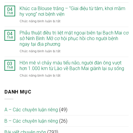
Người
đồng
mẹ
Khúc ca Blouse trắng – “Giai điệu từ tâm, khơi mầm
thời
04
Lào
hai
Th8
hy vọng” nơi bệnh viện
đi
ung
ở
Chức năng bình luận bị tắt
lại
thư:
Khúc
sau
“Chiến
ca
Phẫu thuật điều trị liệt mặt ngoại biên tại Bạch Mai cơ
8
04
lược
Blouse
tháng
Th8
sở Ninh Bình: Mở cơ hội phục hồi cho người bệnh
hai
trắng
liệt
thì”
ngay tại địa phương
–
nhờ
giúp
ở
Chức năng bình luận bị tắt
“Giai
ca
tối
Phẫu
điệu
vi
ưu
thuật
từ
Hôn mê vì chảy máu tiểu não, người đàn ông vượt
phẫu
03
điều
điều
tâm,
giải
Th8
hơn 1.000 km từ Lào về Bạch Mai giành lại sự sống
trị
trị
khơi
ép
ở
Chức năng bình luận bị tắt
liệt
mầm
tủy
Hôn
mặt
hy
cổ
mê
ngoại
vọng”
tại
vì
DANH MỤC
biên
nơi
Bệnh
chảy
tại
bệnh
viện
máu
Bạch
viện
Bạch
tiểu
Mai
Mai
A – Các chuyên luận riêng
(49)
não,
cơ
người
sở
B – Các chuyên luận riêng
(26)
đàn
Ninh
ông
Bình:
vượt
Bài viết chuyên môn
(793)
Mở