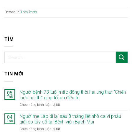
Posted in
Thay khớp
TÌM
TIN MỚI
Người bệnh 73 tuổi mắc đồng thời hai ung thư: “Chiến
05
Th8
lược hai thì” giúp tối ưu điều trị
ở
Chức năng bình luận bị tắt
Người
bệnh
Người mẹ Lào đi lại sau 8 tháng liệt nhờ ca vi phẫu
04
73
Th8
giải ép tủy cổ tại Bệnh viện Bạch Mai
tuổi
ở
Chức năng bình luận bị tắt
mắc