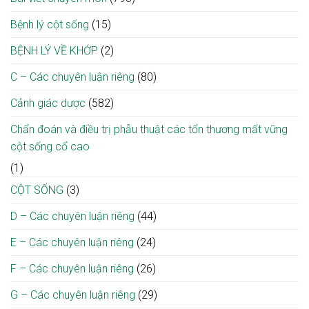
hơn
cơ
1.000
hội
Bệnh lý cột sống
(15)
km
phục
từ
hồi
BỆNH LÝ VỀ KHỚP
(2)
Lào
cho
về
người
C – Các chuyên luận riêng
(80)
Bạch
bệnh
Mai
ngay
giành
Cảnh giác dược
(582)
tại
lại
địa
sự
phương
Chẩn đoán và điều trị phẫu thuật các tổn thương mất vững
sống
cột sống cổ cao
(1)
CỘT SỐNG
(3)
D – Các chuyên luận riêng
(44)
E – Các chuyên luận riêng
(24)
F – Các chuyên luận riêng
(26)
G – Các chuyên luận riêng
(29)