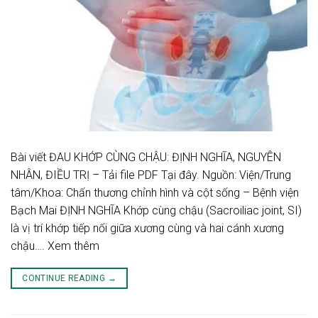
Bài viết ĐAU KHỚP CÙNG CHẬU: ĐỊNH NGHĨA, NGUYÊN
NHÂN, ĐIỀU TRỊ – Tải file PDF Tại đây. Nguồn: Viện/Trung
tâm/Khoa: Chấn thương chỉnh hình và cột sống – Bệnh viện
Bạch Mai ĐỊNH NGHĨA Khớp cùng chậu (Sacroiliac joint, SI)
là vị trí khớp tiếp nối giữa xương cùng và hai cánh xương
chậu…. Xem thêm
CONTINUE READING
→