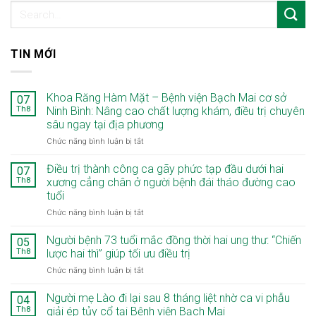
TIN MỚI
Khoa Răng Hàm Mặt – Bệnh viện Bạch Mai cơ sở
07
Th8
Ninh Bình: Nâng cao chất lượng khám, điều trị chuyên
sâu ngay tại địa phương
ở
Chức năng bình luận bị tắt
Khoa
Răng
Điều trị thành công ca gãy phức tạp đầu dưới hai
07
Hàm
Th8
xương cẳng chân ở người bệnh đái tháo đường cao
Mặt
tuổi
–
ở
Chức năng bình luận bị tắt
Bệnh
Điều
viện
trị
Bạch
Người bệnh 73 tuổi mắc đồng thời hai ung thư: “Chiến
05
thành
Mai
Th8
lược hai thì” giúp tối ưu điều trị
công
cơ
ở
Chức năng bình luận bị tắt
ca
sở
Người
gãy
Ninh
bệnh
Người mẹ Lào đi lại sau 8 tháng liệt nhờ ca vi phẫu
phức
Bình:
04
73
tạp
Nâng
Th8
giải ép tủy cổ tại Bệnh viện Bạch Mai