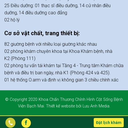
25 Điều dưỡng: 01 thạc sĩ điều dưỡng, 14 cử nhân điều
dưỡng, 14 điều dưỡng cao đẳng
02 hộ lý
Cơ sở vật chất, trang thiết bị:
82 giường bệnh với nhiều loại giường khác nhau
02 phòng khám chuyên khoa tại Khoa Khám bệnh, nhà
K2 (Phòng 111)
02 phòng tư vấn tái khám tại Tầng 4 - Trung tâm Khám chữa
bệnh và điều trị ban ngày, nhà K1 (Phòng 424 và 425).
01 hệ thống O.arm và định vị không gian 3 chiều chính xác
© Copyright 2020
Khoa Chấn Thương Chỉnh Hình Cột Sống Bệnh
Viện Bạch Mai
. Thiết kế
website
bởi
Lưu Anh Media.
Đặt lịch khám