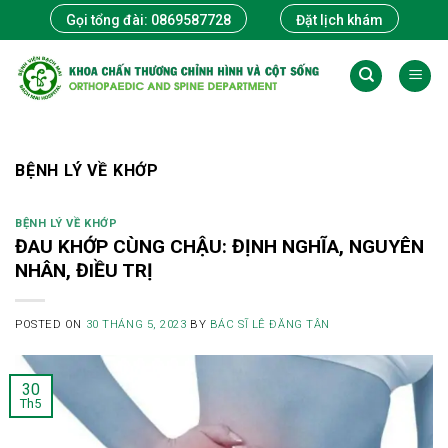
Skip
Gọi tổng đài: 0869587728
Đặt lịch khám
to
content
BỆNH LÝ VỀ KHỚP
BỆNH LÝ VỀ KHỚP
ĐAU KHỚP CÙNG CHẬU: ĐỊNH NGHĨA, NGUYÊN
NHÂN, ĐIỀU TRỊ
POSTED ON
30 THÁNG 5, 2023
BY
BÁC SĨ LÊ ĐĂNG TÂN
30
Th5