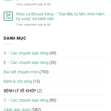
tuổi
đầu
cao
ở
Chức năng bình luận bị tắt
mắc
dưới
chất
Người
đồng
hai
lượng
mẹ
Khúc ca Blouse trắng – “Giai điệu từ tâm, khơi mầm
thời
04
xương
khám,
Lào
hai
Th8
hy vọng” nơi bệnh viện
cẳng
điều
đi
ung
chân
trị
ở
Chức năng bình luận bị tắt
lại
thư:
ở
chuyên
Khúc
sau
“Chiến
người
sâu
ca
8
lược
bệnh
ngay
Blouse
DANH MỤC
tháng
hai
đái
tại
trắng
liệt
thì”
tháo
địa
–
nhờ
giúp
đường
phương
“Giai
ca
tối
cao
A – Các chuyên luận riêng
(49)
điệu
vi
ưu
tuổi
từ
phẫu
điều
B – Các chuyên luận riêng
(26)
tâm,
giải
trị
khơi
ép
mầm
Bài viết chuyên môn
(793)
tủy
hy
cổ
vọng”
tại
Bệnh lý cột sống
(15)
nơi
Bệnh
bệnh
viện
BỆNH LÝ VỀ KHỚP
(2)
viện
Bạch
Mai
C – Các chuyên luận riêng
(80)
Cảnh giác dược
(582)