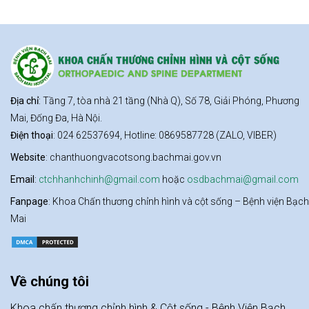
Địa chỉ
: Tầng 7, tòa nhà 21 tầng (Nhà Q), Số 78, Giải Phóng, Phương
Mai, Đống Đa, Hà Nội.
Điện thoại
: 024 62537694, Hotline: 0869587728 (ZALO, VIBER)
Website
: chanthuongvacotsong.bachmai.gov.vn
Email
:
ctchhanhchinh@gmail.com
hoặc
osdbachmai@gmail.com
Fanpage
: Khoa Chấn thương chỉnh hình và cột sống – Bệnh viện Bạch
Mai
Về chúng tôi
Khoa chấn thương chỉnh hình & Cột sống - Bệnh Viện Bạch