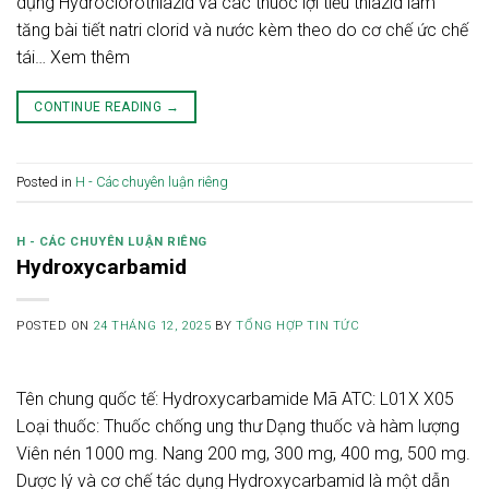
dụng Hydroclorothiazid và các thuốc lợi tiểu thiazid làm
tăng bài tiết natri clorid và nước kèm theo do cơ chế ức chế
tái… Xem thêm
CONTINUE READING
→
Posted in
H - Các chuyên luận riêng
H - CÁC CHUYÊN LUẬN RIÊNG
Hydroxycarbamid
POSTED ON
24 THÁNG 12, 2025
BY
TỔNG HỢP TIN TỨC
Tên chung quốc tế: Hydroxycarbamide Mã ATC: L01X X05
Loại thuốc: Thuốc chống ung thư Dạng thuốc và hàm lượng
Viên nén 1000 mg. Nang 200 mg, 300 mg, 400 mg, 500 mg.
Dược lý và cơ chế tác dụng Hydroxycarbamid là một dẫn