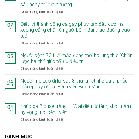
sâu ngay tại địa phương
ở
Chức năng bình luận bị tắt
Khoa
Răng
Điều trị thành công ca gãy phức tạp đầu dưới hai
07
Hàm
Th8
xương cẳng chân ở người bệnh đái tháo đường cao
Mặt
tuổi
–
ở
Chức năng bình luận bị tắt
Bệnh
Điều
viện
trị
Bạch
Người bệnh 73 tuổi mắc đồng thời hai ung thư: “Chiến
05
thành
Mai
Th8
lược hai thì” giúp tối ưu điều trị
công
cơ
ở
Chức năng bình luận bị tắt
ca
sở
Người
gãy
Ninh
bệnh
Người mẹ Lào đi lại sau 8 tháng liệt nhờ ca vi phẫu
phức
Bình:
04
73
tạp
Nâng
Th8
giải ép tủy cổ tại Bệnh viện Bạch Mai
tuổi
đầu
cao
ở
Chức năng bình luận bị tắt
mắc
dưới
chất
Người
đồng
hai
lượng
mẹ
Khúc ca Blouse trắng – “Giai điệu từ tâm, khơi mầm
thời
04
xương
khám,
Lào
hai
Th8
hy vọng” nơi bệnh viện
cẳng
điều
đi
ung
chân
trị
ở
Chức năng bình luận bị tắt
lại
thư:
ở
chuyên
Khúc
sau
“Chiến
người
sâu
ca
8
lược
bệnh
ngay
Blouse
DANH MỤC
tháng
hai
đái
tại