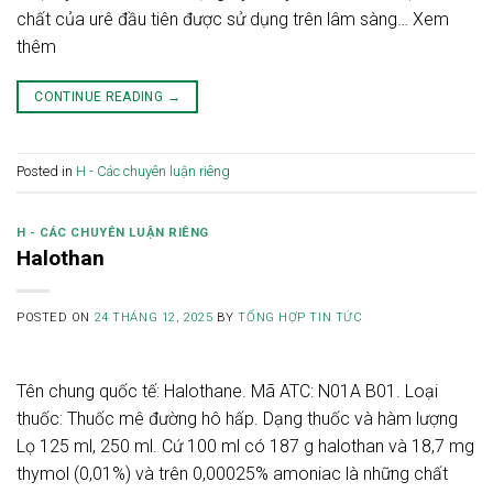
chất của urê đầu tiên được sử dụng trên lâm sàng… Xem
thêm
CONTINUE READING
→
Posted in
H - Các chuyên luận riêng
H - CÁC CHUYÊN LUẬN RIÊNG
Halothan
POSTED ON
24 THÁNG 12, 2025
BY
TỔNG HỢP TIN TỨC
Tên chung quốc tế: Halothane. Mã ATC: N01A B01. Loại
thuốc: Thuốc mê đường hô hấp. Dạng thuốc và hàm lượng
Lọ 125 ml, 250 ml. Cứ 100 ml có 187 g halothan và 18,7 mg
thymol (0,01%) và trên 0,00025% amoniac là những chất