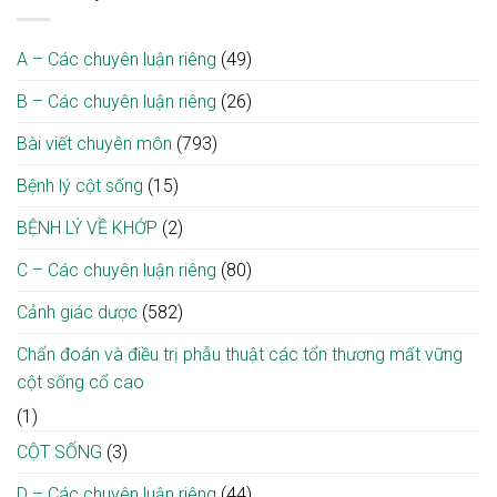
trắng
liệt
thì”
tháo
địa
–
nhờ
giúp
đường
phương
“Giai
ca
tối
cao
A – Các chuyên luận riêng
(49)
điệu
vi
ưu
tuổi
từ
phẫu
điều
B – Các chuyên luận riêng
(26)
tâm,
giải
trị
khơi
ép
mầm
Bài viết chuyên môn
(793)
tủy
hy
cổ
vọng”
tại
Bệnh lý cột sống
(15)
nơi
Bệnh
bệnh
viện
BỆNH LÝ VỀ KHỚP
(2)
viện
Bạch
Mai
C – Các chuyên luận riêng
(80)
Cảnh giác dược
(582)
Chẩn đoán và điều trị phẫu thuật các tổn thương mất vững
cột sống cổ cao
(1)
CỘT SỐNG
(3)
D – Các chuyên luận riêng
(44)