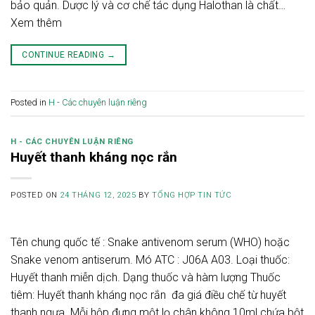
bảo quản. Dược lý và cơ chế tác dụng Halothan là chất…
Xem thêm
CONTINUE READING
→
Posted in
H - Các chuyên luận riêng
H - CÁC CHUYÊN LUẬN RIÊNG
Huyết thanh kháng nọc rắn
POSTED ON
24 THÁNG 12, 2025
BY
TỔNG HỢP TIN TỨC
Tên chung quốc tế : Snake antivenom serum (WHO) hoặc
Snake venom antiserum. Mó ATC : J06A A03. Loại thuốc:
Huyết thanh miễn dịch. Dạng thuốc và hàm lượng Thuốc
tiêm: Huyết thanh kháng nọc rắn đa giá điều chế từ huyết
thanh ngựa. Mỗi hộp đựng một lọ chân không 10ml chứa bột