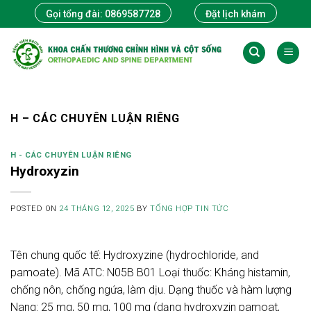
Skip
Gọi tổng đài: 0869587728
Đặt lịch khám
to
content
H – CÁC CHUYÊN LUẬN RIÊNG
H - CÁC CHUYÊN LUẬN RIÊNG
Hydroxyzin
POSTED ON
24 THÁNG 12, 2025
BY
TỔNG HỢP TIN TỨC
Tên chung quốc tế: Hydroxyzine (hydrochloride, and
pamoate). Mã ATC: N05B B01 Loại thuốc: Kháng histamin,
chống nôn, chống ngứa, làm dịu. Dạng thuốc và hàm lượng
Nang: 25 mg, 50 mg, 100 mg (dạng hydroxyzin pamoat,