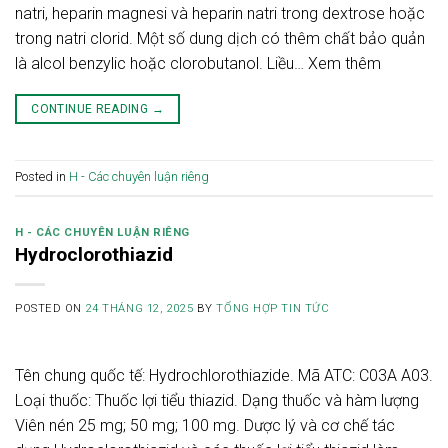
natri, heparin magnesi và heparin natri trong dextrose hoặc
trong natri clorid. Một số dung dịch có thêm chất bảo quản
là alcol benzylic hoặc clorobutanol. Liều… Xem thêm
CONTINUE READING
→
Posted in
H - Các chuyên luận riêng
H - CÁC CHUYÊN LUẬN RIÊNG
Hydroclorothiazid
POSTED ON
24 THÁNG 12, 2025
BY
TỔNG HỢP TIN TỨC
Tên chung quốc tế: Hydrochlorothiazide. Mã ATC: C03A A03.
Loại thuốc: Thuốc lợi tiểu thiazid. Dạng thuốc và hàm lượng
Viên nén 25 mg; 50 mg; 100 mg. Dược lý và cơ chế tác