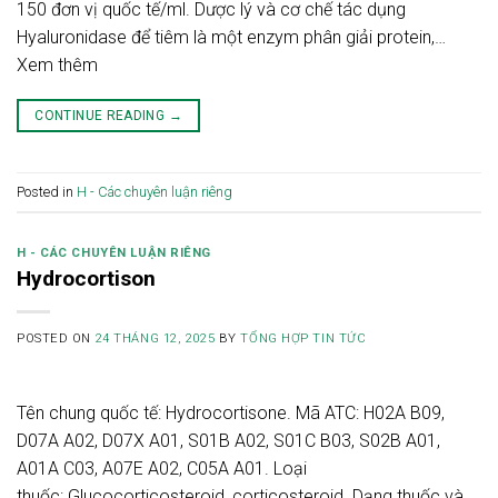
150 đơn vị quốc tế/ml. Dược lý và cơ chế tác dụng
Hyaluronidase để tiêm là một enzym phân giải protein,…
Xem thêm
CONTINUE READING
→
Posted in
H - Các chuyên luận riêng
H - CÁC CHUYÊN LUẬN RIÊNG
Hydrocortison
POSTED ON
24 THÁNG 12, 2025
BY
TỔNG HỢP TIN TỨC
Tên chung quốc tế: Hydrocortisone. Mã ATC: H02A B09,
D07A A02, D07X A01, S01B A02, S01C B03, S02B A01,
A01A C03, A07E A02, C05A A01. Loại
thuốc: Glucocorticosteroid, corticosteroid. Dạng thuốc và