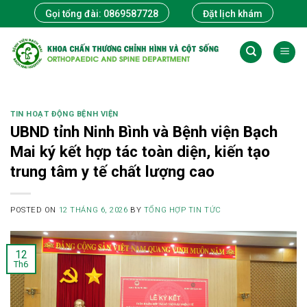
Skip
Gọi tổng đài: 0869587728
Đặt lịch khám
to
content
TIN HOẠT ĐỘNG BỆNH VIỆN
UBND tỉnh Ninh Bình và Bệnh viện Bạch
Mai ký kết hợp tác toàn diện, kiến tạo
trung tâm y tế chất lượng cao
POSTED ON
12 THÁNG 6, 2026
BY
TỔNG HỢP TIN TỨC
12
Th6