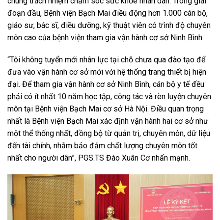
chung trách nhiệm chăm sóc sức khỏe nhân dân. Trong giai
đoạn đầu, Bệnh viện Bạch Mai điều động hơn 1.000 cán bộ,
giáo sư, bác sĩ, điều dưỡng, kỹ thuật viên có trình độ chuyên
môn cao của bệnh viện tham gia vận hành cơ sở Ninh Bình.
“Tôi không tuyển mới nhân lực tại chỗ chưa qua đào tạo để
đưa vào vận hành cơ sở mới với hệ thống trang thiết bị hiện
đại. Để tham gia vận hành cơ sở Ninh Bình, cán bộ y tế đều
phải có ít nhất 10 năm học tập, công tác và rèn luyện chuyên
môn tại Bệnh viện Bạch Mai cơ sở Hà Nội. Điều quan trọng
nhất là Bệnh viện Bạch Mai xác định vận hành hai cơ sở như
một thể thống nhất, đồng bộ từ quản trị, chuyên môn, dữ liệu
đến tài chính, nhằm bảo đảm chất lượng chuyên môn tốt
nhất cho người dân”, PGS.TS Đào Xuân Cơ nhấn mạnh.