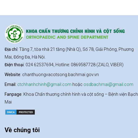
Địa chỉ
: Tầng 7, tòa nhà 21 tầng (Nhà Q), Số 78, Giải Phóng, Phương
Mai, Đống Đa, Hà Nội.
Điện thoại
: 024 62537694, Hotline: 0869587728 (ZALO, VIBER)
Website
: chanthuongvacotsong.bachmai.gov.vn
Email
:
ctchhanhchinh@gmail.com
hoặc
osdbachmai@gmail.com
Fanpage
: Khoa Chấn thương chỉnh hình và cột sống – Bệnh viện Bạch
Mai
Về chúng tôi