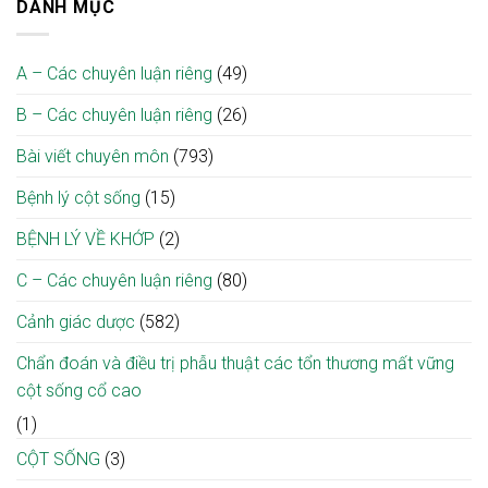
Blouse
DANH MỤC
tháng
hai
đái
tại
trắng
liệt
thì”
tháo
địa
–
nhờ
giúp
đường
phương
“Giai
ca
tối
cao
A – Các chuyên luận riêng
(49)
điệu
vi
ưu
tuổi
từ
phẫu
điều
B – Các chuyên luận riêng
(26)
tâm,
giải
trị
khơi
ép
mầm
Bài viết chuyên môn
(793)
tủy
hy
cổ
vọng”
tại
Bệnh lý cột sống
(15)
nơi
Bệnh
bệnh
viện
BỆNH LÝ VỀ KHỚP
(2)
viện
Bạch
Mai
C – Các chuyên luận riêng
(80)
Cảnh giác dược
(582)
Chẩn đoán và điều trị phẫu thuật các tổn thương mất vững
cột sống cổ cao
(1)
CỘT SỐNG
(3)