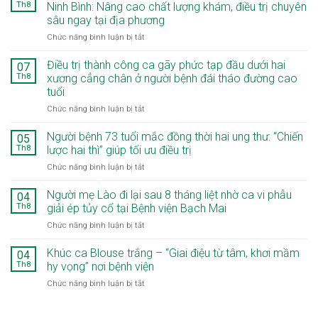
Th8
Ninh Bình: Nâng cao chất lượng khám, điều trị chuyên
sâu ngay tại địa phương
ở
Chức năng bình luận bị tắt
Khoa
Răng
Điều trị thành công ca gãy phức tạp đầu dưới hai
07
Hàm
Th8
xương cẳng chân ở người bệnh đái tháo đường cao
Mặt
tuổi
–
ở
Chức năng bình luận bị tắt
Bệnh
Điều
viện
trị
Bạch
Người bệnh 73 tuổi mắc đồng thời hai ung thư: “Chiến
05
thành
Mai
Th8
lược hai thì” giúp tối ưu điều trị
công
cơ
ở
Chức năng bình luận bị tắt
ca
sở
Người
gãy
Ninh
bệnh
Người mẹ Lào đi lại sau 8 tháng liệt nhờ ca vi phẫu
phức
Bình:
04
73
tạp
Nâng
Th8
giải ép tủy cổ tại Bệnh viện Bạch Mai
tuổi
đầu
cao
ở
Chức năng bình luận bị tắt
mắc
dưới
chất
Người
đồng
hai
lượng
mẹ
Khúc ca Blouse trắng – “Giai điệu từ tâm, khơi mầm
thời
04
xương
khám,
Lào
hai
Th8
hy vọng” nơi bệnh viện
cẳng
điều
đi
ung
chân
trị
ở
Chức năng bình luận bị tắt
lại
thư:
ở
chuyên
Khúc
sau
“Chiến
người
sâu
ca
8
lược
bệnh
ngay