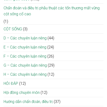
lại
địa
sự
phương
Chẩn đoán và điều trị phẫu thuật các tổn thương mất vững
sống
cột sống cổ cao
(1)
CỘT SỐNG
(3)
D – Các chuyên luận riêng
(44)
E – Các chuyên luận riêng
(24)
F – Các chuyên luận riêng
(26)
G – Các chuyên luận riêng
(29)
H – Các chuyên luận riêng
(12)
HỎI ĐÁP
(12)
Hội đồng chuyên môn
(12)
Hướng dẫn chẩn đoán, điều trị
(37)