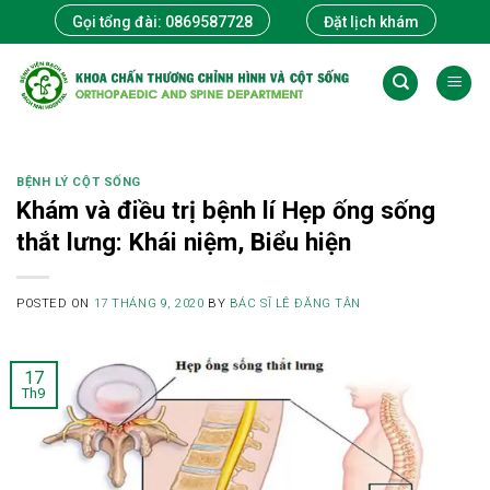
Skip
Gọi tổng đài: 0869587728
Đặt lịch khám
to
content
BỆNH LÝ CỘT SỐNG
Khám và điều trị bệnh lí Hẹp ống sống
thắt lưng: Khái niệm, Biểu hiện
POSTED ON
17 THÁNG 9, 2020
BY
BÁC SĨ LÊ ĐĂNG TÂN
17
Th9