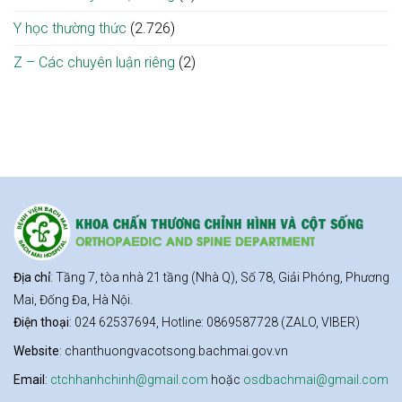
Y học thường thức
(2.726)
Z – Các chuyên luận riêng
(2)
Địa chỉ
: Tầng 7, tòa nhà 21 tầng (Nhà Q), Số 78, Giải Phóng, Phương
Mai, Đống Đa, Hà Nội.
Điện thoại
: 024 62537694, Hotline: 0869587728 (ZALO, VIBER)
Website
: chanthuongvacotsong.bachmai.gov.vn
Email
:
ctchhanhchinh@gmail.com
hoặc
osdbachmai@gmail.com