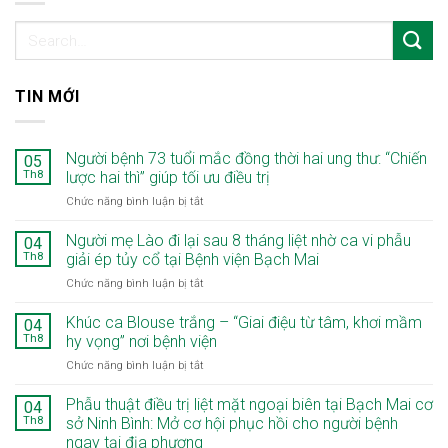
TIN MỚI
Người bệnh 73 tuổi mắc đồng thời hai ung thư: “Chiến
05
Th8
lược hai thì” giúp tối ưu điều trị
ở
Chức năng bình luận bị tắt
Người
bệnh
Người mẹ Lào đi lại sau 8 tháng liệt nhờ ca vi phẫu
04
73
Th8
giải ép tủy cổ tại Bệnh viện Bạch Mai
tuổi
ở
Chức năng bình luận bị tắt
mắc
Người
đồng
mẹ
Khúc ca Blouse trắng – “Giai điệu từ tâm, khơi mầm
thời
04
Lào
hai
Th8
hy vọng” nơi bệnh viện
đi
ung
ở
Chức năng bình luận bị tắt
lại
thư:
Khúc
sau
“Chiến
ca
Phẫu thuật điều trị liệt mặt ngoại biên tại Bạch Mai cơ
8
04
lược
Blouse
tháng
Th8
sở Ninh Bình: Mở cơ hội phục hồi cho người bệnh
hai
trắng
liệt
thì”
ngay tại địa phương