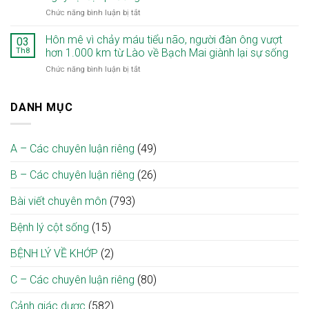
–
nhờ
giúp
ở
Chức năng bình luận bị tắt
“Giai
ca
tối
Phẫu
điệu
vi
ưu
thuật
từ
Hôn mê vì chảy máu tiểu não, người đàn ông vượt
phẫu
03
điều
điều
tâm,
giải
Th8
hơn 1.000 km từ Lào về Bạch Mai giành lại sự sống
trị
trị
khơi
ép
ở
Chức năng bình luận bị tắt
liệt
mầm
tủy
Hôn
mặt
hy
cổ
mê
ngoại
vọng”
tại
vì
DANH MỤC
biên
nơi
Bệnh
chảy
tại
bệnh
viện
máu
Bạch
viện
Bạch
tiểu
Mai
Mai
A – Các chuyên luận riêng
(49)
não,
cơ
người
sở
B – Các chuyên luận riêng
(26)
đàn
Ninh
ông
Bình:
vượt
Bài viết chuyên môn
(793)
Mở
hơn
cơ
1.000
hội
Bệnh lý cột sống
(15)
km
phục
từ
hồi
BỆNH LÝ VỀ KHỚP
(2)
Lào
cho
về
người
C – Các chuyên luận riêng
(80)
Bạch
bệnh
Mai
ngay
giành
Cảnh giác dược
(582)
tại