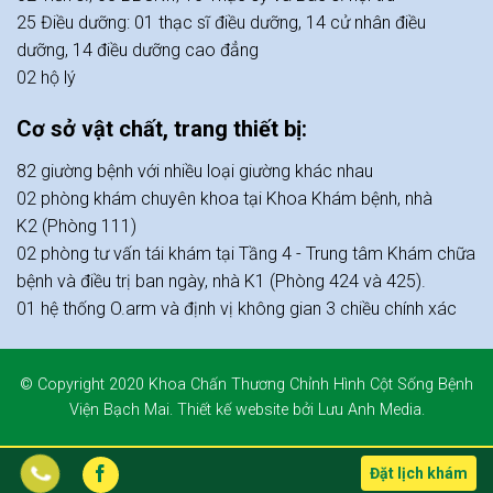
25 Điều dưỡng: 01 thạc sĩ điều dưỡng, 14 cử nhân điều
dưỡng, 14 điều dưỡng cao đẳng
02 hộ lý
Cơ sở vật chất, trang thiết bị:
82 giường bệnh với nhiều loại giường khác nhau
02 phòng khám chuyên khoa tại Khoa Khám bệnh, nhà
K2 (Phòng 111)
02 phòng tư vấn tái khám tại Tầng 4 - Trung tâm Khám chữa
bệnh và điều trị ban ngày, nhà K1 (Phòng 424 và 425).
01 hệ thống O.arm và định vị không gian 3 chiều chính xác
© Copyright 2020
Khoa Chấn Thương Chỉnh Hình Cột Sống Bệnh
Viện Bạch Mai
. Thiết kế
website
bởi
Lưu Anh Media.
Đặt lịch khám