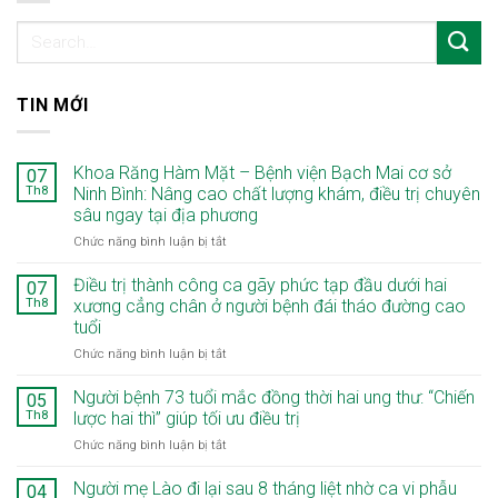
TIN MỚI
Khoa Răng Hàm Mặt – Bệnh viện Bạch Mai cơ sở
07
Th8
Ninh Bình: Nâng cao chất lượng khám, điều trị chuyên
sâu ngay tại địa phương
ở
Chức năng bình luận bị tắt
Khoa
Răng
Điều trị thành công ca gãy phức tạp đầu dưới hai
07
Hàm
Th8
xương cẳng chân ở người bệnh đái tháo đường cao
Mặt
tuổi
–
ở
Chức năng bình luận bị tắt
Bệnh
Điều
viện
trị
Bạch
Người bệnh 73 tuổi mắc đồng thời hai ung thư: “Chiến
05
thành
Mai
Th8
lược hai thì” giúp tối ưu điều trị
công
cơ
ở
Chức năng bình luận bị tắt
ca
sở
Người
gãy
Ninh
bệnh
Người mẹ Lào đi lại sau 8 tháng liệt nhờ ca vi phẫu
phức
Bình:
04