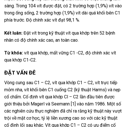
sàng. Trong 104 vít được đặt, có 2 trường hợp (1,9%) vít vào
trong ống sống, 2 trường hợp (1,9%) vít dài quá khối bên C1
phía trước. Độ chính xác vít đạt 98,1 %.
Kết luân:
Đặt vít trong kỹ thuật vít qua khớp trên 52 bệnh
nhân có độ chính xác cao, an toàn cao.
Từ khóa:
vít qua khớp, mất vững C1 -C2, độ chính xác vít
qua khớp C1-C2.
ĐẶT VẤN ĐÊ
Vòng cung sau C1 – C2, vít qua khớp C1 – C2, vít trực tiếp
mỏm nha, vít khối bên C1 cuống C2 (kỹ thuật Harms) và nẹp
cổ chẩm. Cố định vít qua khớp Cl – C2 lần đầu tiên được
giới thiệu bởi Magerl và Seemann [1] vào năm 1986. Một số
các nghiên cứu thực nghiệm đã chỉ ra rằng kỹ thuật này vượt
trội về mặt cơ học, tỷ lệ liền xương cao so với các kỹ thuật
cố định lối sau khác. Vít qua khớp C1 – C2 có ưu điểm cố