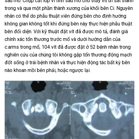
sau mổ. Chụp cắt lớp vi tính sau mổ cho thấy vít đi sát thành
trong và qua một phần thành xương của khối bên Ci. Nguyên
nhân có thể do phẫu thuật viên đứng bên cho định hướng
không gian không tốt khi đứng bên này thực hiện phẫu thuật
bên đối diện. Với kỹ thuật đặt vít đã được mô tả, đánh giá
chính xác tổn thương trước mổ và dưới hướng dẫn của
c.arms trong mổ, 104 vít đã được đặt ở 52 bệnh nhân trong
nghiên cứu của chúng tôi không gặp tổn thương động mạch
đốt sống ở trái bệnh nhân và thực hiện động tác bất kỳ bên
nào khoan mồi bên phải, hoặc ngược lại.