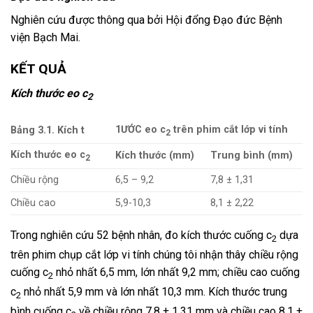
Nghiên cứu được thông qua bởi Hội đổng Đạo đức Bệnh
viện Bạch Mai.
KẾT QUẢ
Kích thước eo c
2
1ƯỚC eo c
trên phim cắt lớp vi tính
Bảng 3.1. Kích t
2
Kích thước eo c
Kích thước (mm)
Trung bình (mm)
2
Chiều rộng
6,5 – 9,2
7,8 ± 1,31
Chiều cao
5,9-10,3
8,1 ± 2,22
Trong nghiên cứu 52 bệnh nhân, đo kích thước cuống c
dựa
2
trên phim chụp cắt lớp vi tính chúng tôi nhận thây chiều rộng
cuống c
nhỏ nhất 6,5 mm, lớn nhất 9,2 mm; chiều cao cuống
2
c
nhỏ nhất 5,9 mm và lớn nhất 10,3 mm. Kích thước trung
2
bình cuống c
về chiều rộng 7,8 ± 1,31 mm và chiều cao 8,1 ±