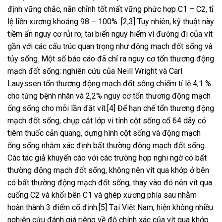
định vững chắc, nắn chỉnh tốt mất vững phức hợp C1 – C2, tỉ
lệ liền xương khoảng 98 – 100%. [2,3] Tuy nhiên, kỹ thuật này
tiềm ẩn nguy cơ rủi ro, tai biến nguy hiểm vì đường đi của vít
gần với các cấu trúc quan trọng như động mạch đốt sống và
tủy sống. Một số báo cáo đã chỉ ra nguy cơ tổn thương động
mạch đốt sống: nghiên cứu của Neill Wright và Carl
Lauyssen tổn thương động mạch đốt sống chiếm tỉ lệ 4,1 %
cho từng bệnh nhân và 2,2% nguy cơ tổn thương động mạch
ống sống cho mỗi lần đặt vít.[4] Để hạn chế tổn thương động
mạch đốt sống, chụp cắt lớp vi tính cột sống cổ 64 dãy có
tiêm thuốc cản quang, dựng hình cột sống và động mạch
ống sống nhằm xác định bất thường động mạch đốt sống.
Các tác giả khuyến cáo với các trường hợp nghi ngờ có bất
thường động mạch đốt sống, không nên vít qua khớp ở bên
có bất thường động mạch đốt sống, thay vào đó nên vít qua
cuống C2 và khối bên C1 và ghép xương phía sau nhằm
hoàn thành 3 điểm cố định.[5] Tại Việt Nam, hiện không nhiều
nghiên cứu đánh giá riêng về độ chính xác của vít qua khớp