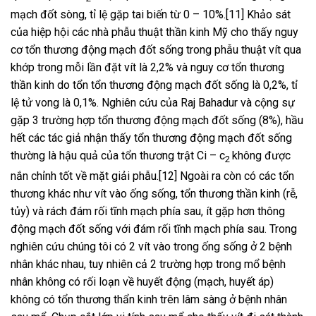
mạch đốt sòng, tỉ lệ gặp tai biến từ 0 – 10%.[11] Khảo sát
của hiệp hội các nhà phẫu thuật thần kinh Mỹ cho thấy nguy
cơ tổn thương động mạch đốt sống trong phẫu thuật vít qua
khớp trong mỗi lần đặt vít là 2,2% và nguy cơ tổn thương
thần kinh do tổn tổn thương động mạch đốt sống là 0,2%, tỉ
lệ tử vong là 0,1%. Nghiên cứu của Raj Bahadur và cộng sự
gặp 3 trường hợp tổn thương động mạch đốt sống (8%), hầu
hết các tác giả nhận thấy tổn thương động mạch đốt sống
thường là hậu quả của tổn thương trật Ci – c
không được
2
nắn chỉnh tốt về mặt giải phẫu.[12] Ngoài ra còn có các tổn
thương khác như vít vào ống sống, tổn thương thần kinh (rễ,
tủy) và rách đám rối tĩnh mạch phía sau, ít gặp hơn thông
động mạch đốt sống với đám rối tĩnh mạch phía sau. Trong
nghiên cứu chúng tôi có 2 vít vào trong ống sống ở 2 bệnh
nhân khác nhau, tuy nhiên cả 2 trường hợp trong mổ bệnh
nhân không có rối loạn về huyết động (mạch, huyết áp)
không có tổn thương thẩn kinh trên lâm sàng ở bệnh nhân