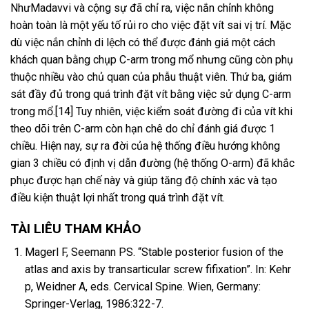
NhưMadavvi và cộng sự đã chỉ ra, việc nắn chỉnh không
hoàn toàn là một yếu tố rủi ro cho việc đặt vít sai vị trí. Mặc
dù việc nắn chỉnh di lệch có thể được đánh giá một cách
khách quan bằng chụp C-arm trong mổ nhưng cũng còn phụ
thuộc nhiều vào chủ quan của phẫu thuật viên. Thứ ba, giám
sát đầy đủ trong quá trình đặt vít bằng việc sử dụng C-arm
trong mổ.[14] Tuy nhiên, việc kiểm soát đường đi của vít khi
theo dõi trên C-arm còn hạn chê do chỉ đánh giá được 1
chiều. Hiện nay, sự ra đời của hệ thống điều hướng không
gian 3 chiều có định vị dẫn đường (hệ thống O-arm) đã khắc
phục được hạn chế này và giúp tăng độ chính xác và tạo
điều kiện thuật lợi nhất trong quá trình đặt vít.
TÀI LIÊU THAM KHẢO
Magerl F, Seemann PS. “Stable posterior fusion of the
atlas and axis by transarticular screw fifixation”. In: Kehr
p, Weidner A, eds. Cervical Spine. Wien, Germany:
Springer-Verlag, 1986:322-7.