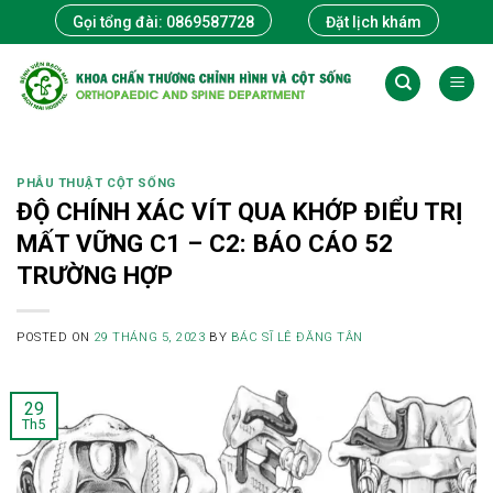
Skip
Gọi tổng đài: 0869587728
Đặt lịch khám
to
content
PHẪU THUẬT CỘT SỐNG
ĐỘ CHÍNH XÁC VÍT QUA KHỚP ĐIỂU TRỊ
MẤT VỮNG C1 – C2: BÁO CÁO 52
TRƯỜNG HỢP
POSTED ON
29 THÁNG 5, 2023
BY
BÁC SĨ LÊ ĐĂNG TÂN
29
Th5