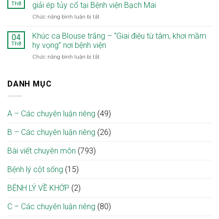
73
tạp
Nâng
Th8
giải ép tủy cổ tại Bệnh viện Bạch Mai
tuổi
đầu
cao
ở
Chức năng bình luận bị tắt
mắc
dưới
chất
Người
đồng
hai
lượng
mẹ
Khúc ca Blouse trắng – “Giai điệu từ tâm, khơi mầm
thời
04
xương
khám,
Lào
hai
Th8
hy vọng” nơi bệnh viện
cẳng
điều
đi
ung
chân
trị
ở
Chức năng bình luận bị tắt
lại
thư:
ở
chuyên
Khúc
sau
“Chiến
người
sâu
ca
8
lược
bệnh
ngay
Blouse
DANH MỤC
tháng
hai
đái
tại
trắng
liệt
thì”
tháo
địa
–
nhờ
giúp
đường
phương
“Giai
ca
tối
cao
A – Các chuyên luận riêng
(49)
điệu
vi
ưu
tuổi
từ
phẫu
điều
B – Các chuyên luận riêng
(26)
tâm,
giải
trị
khơi
ép
mầm
Bài viết chuyên môn
(793)
tủy
hy
cổ
vọng”
tại
Bệnh lý cột sống
(15)
nơi
Bệnh
bệnh
viện
BỆNH LÝ VỀ KHỚP
(2)
viện
Bạch
Mai
C – Các chuyên luận riêng
(80)