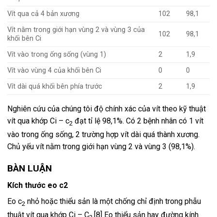
Vít qua cả 4 bản xương
102
98,1
Vít nằm trong giới hạn vùng 2 và vùng 3 của
102
98,1
khối bên Ci
Vít vào trong ống sống (vùng 1)
2
1,9
Vít vào vùng 4 của khối bên Ci
0
0
Vít dài quá khối bên phía trước
2
1,9
Nghiên cứu của chúng tôi độ chính xác của vít theo kỹ thuật
vít qua khớp Ci – c
đạt tỉ lệ 98,1%. Có 2 bệnh nhân có 1 vít
2
vào trong ống sống, 2 trường hợp vít dài quá thành xương.
Chủ yếu vít nằm trong giới hạn vùng 2 và vùng 3 (98,1%).
BÀN LUẬN
Kích thước eo c2
Eo c
nhỏ hoặc thiểu sản là một chống chỉ định trong phẫu
2
thuật vít qua khớp Ci – C
.[8] Eo thiểu sản hay đường kính