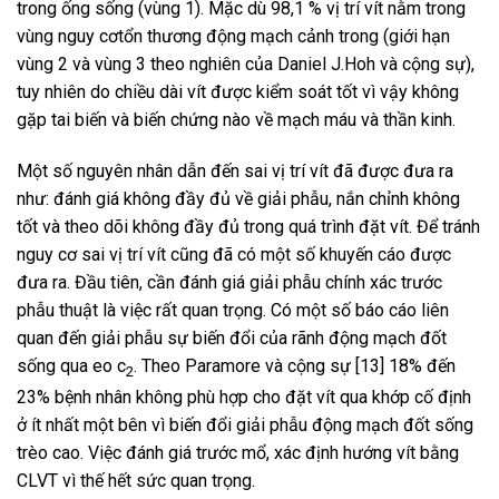
trong ống sống (vùng 1). Mặc dù 98,1 % vị trí vít nằm trong
vùng nguy cơtổn thương động mạch cảnh trong (giới hạn
vùng 2 và vùng 3 theo nghiên của Daniel J.Hoh và cộng sự),
tuy nhiên do chiều dài vít được kiểm soát tốt vì vậy không
gặp tai biến và biến chứng nào về mạch máu và thần kinh.
Một số nguyên nhân dẫn đến sai vị trí vít đã được đưa ra
như: đánh giá không đầy đủ về giải phẫu, nắn chỉnh không
tốt và theo dõi không đầy đủ trong quá trình đặt vít. Để tránh
nguy cơ sai vị trí vít cũng đã có một số khuyến cáo được
đưa ra. Đầu tiên, cần đánh giá giải phẫu chính xác trước
phẫu thuật là việc rất quan trọng. Có một số báo cáo liên
quan đến giải phẫu sự biến đổi của rãnh động mạch đốt
sống qua eo c
. Theo Paramore và cộng sự [13] 18% đến
2
23% bệnh nhân không phù hợp cho đặt vít qua khớp cố định
ở ít nhất một bên vì biến đổi giải phẫu động mạch đốt sống
trèo cao. Việc đánh giá trước mổ, xác định hướng vít bằng
CLVT vì thế hết sức quan trọng.