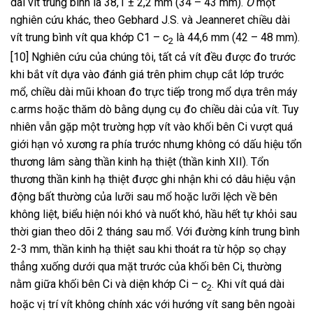
dài vít trung bình là 38,1 ± 2,2 mm (34 – 43 mm).
Ở
một
nghiên cứu khác, theo Gebhard J.S. và Jeanneret chiều dài
vít trung bình vít qua khớp C1 – c
là 44,6 mm (42 – 48 mm).
2
[10] Nghiên cứu của chúng tôi, tất cả vít đều được đo trước
khi bắt vít dựa vào đánh giá trên phim chụp cắt lớp trước
mổ, chiều dài mũi khoan đo trực tiếp trong mổ dựa trên máy
c.arms hoặc thăm dò bằng dụng cụ đo chiều dài của vít. Tuy
nhiên vẫn gặp một trường hợp vít vào khối bên Ci vượt quá
giới hạn vỏ xương ra phía trước nhưng không có dấu hiệu tổn
thương lâm sàng thần kinh hạ thiệt (thần kinh XII). Tổn
thương thần kinh hạ thiệt được ghi nhận khi có dâu hiệu vận
động bất thường của lưỡi sau mổ hoặc lưỡi lệch về bên
không liệt, biểu hiện nói khó và nuốt khó, hầu hết tự khỏi sau
thời gian theo dõi 2 tháng sau mổ. Với đường kính trung bình
2-3 mm, thần kinh hạ thiệt sau khi thoát ra từ hộp sọ chạy
thẳng xuống dưới qua mặt trước của khối bên Ci, thường
nằm giữa khối bên Ci và diện khớp Ci – c
. Khi vít quá dài
2
hoặc vị trí vít không chính xác với hướng vít sang bên ngoài