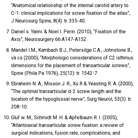
“Anatomical relationship of the internal carotid artery to
C-1: clinical implications for screw fixation of the atlas”,
J Neurosurg Spine, 8(4): tr. 335-40.
Daniel s. Yanni. & Noel I. Perin. (2010), “Fixation of the
Axis”, Neurosurgery 66:A147-A152.
Mandel I.M., Kambach B.J., Petersilge C.A., Johnstone B.,
và cs (2000), “Morphologic considerations of C2 isthmus
dimensions for the placement of transarticular screws”,
Spine (Phila Pa 1976), 25(12): tr. 1542-7.
Ebraheim N. A., Misson J. R., Xu R & Yeasting R. A. (2000),
“The optimal transarticular d-2 screw length and the
location of the hypoglossal nerve”, Surg Neurol, 53(3): tr.
208-10.
Gluf w. M., Schmidt M. H. & Apfelbaum R. I. (2005),
“Atlantoaxial transarticular screw fixation: a review of
surgical indications, fusion rate, complications, and