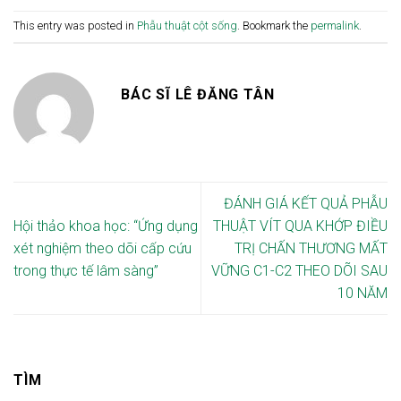
This entry was posted in
Phẫu thuật cột sống
. Bookmark the
permalink
.
BÁC SĨ LÊ ĐĂNG TÂN
ĐÁNH GIÁ KẾT QUẢ PHẪU
Hội thảo khoa học: “Ứng dụng
THUẬT VÍT QUA KHỚP ĐIỀU
xét nghiệm theo dõi cấp cứu
TRỊ CHẤN THƯƠNG MẤT
trong thực tế lâm sàng”
VỮNG C1-C2 THEO DÕI SAU
10 NĂM
TÌM