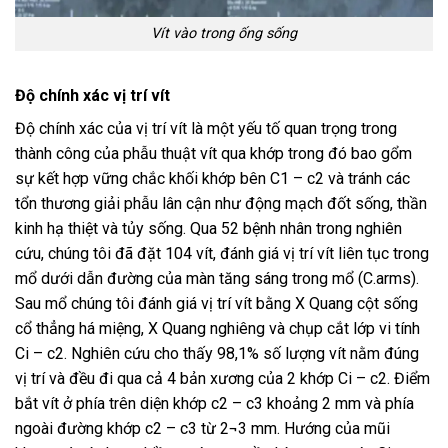
Vít vào trong ống sống
Độ chính xác vị trí vít
Độ chính xác của vị trí vít là một yếu tố quan trọng trong
thành công của phẫu thuật vít qua khớp trong đó bao gổm
sự kết hợp vững chắc khối khớp bên C1 – c2 và tránh các
tổn thương giải phẫu lân cận như động mạch đốt sống, thần
kinh hạ thiệt và tủy sống. Qua 52 bệnh nhân trong nghiên
cứu, chúng tôi đã đặt 104 vít, đánh giá vị trí vít liên tục trong
mổ dưới dẫn đường của màn tăng sáng trong mổ (C.arms).
Sau mổ chúng tôi đánh giá vị trí vít bằng X Quang cột sống
cổ thẳng há miệng, X Quang nghiêng và chụp cắt lớp vi tính
Ci – c2. Nghiên cứu cho thấy 98,1% số lượng vít nằm đúng
vị trí và đều đi qua cả 4 bản xương của 2 khớp Ci – c2. Điểm
bắt vít ở phía trên diện khớp c2 – c3 khoảng 2 mm và phía
ngoài đường khớp c2 – c3 từ 2¬3 mm. Hướng của mũi