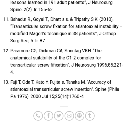
lessons learned in 191 adult patients”, J Neurosurg
Spine, 2(2): tr. 155-63.
Bahadur R., Goyal T., Dhatt s.s. & Tripathy S.K. (2010),
“Transarticular screw fixation for atlantoaxial instability –
modified Magerl’s technique in 38 patients”, J Orthop
Surg Res, 5: tr. 87.
Paramore CG, Dickman CA, Sonntag VKH. “The
anatomical suitability of the C1-2 complex for
transarticular screw fifixation”. J Neurosurg 1996;85:221-
4.
Fuji T, Oda T, Kato Y, Fujita s, Tanaka M. “Accuracy of
atlantoaxial transarticular screw insertion”. Spine (Phila
Pa 1976). 2000 Jul 15;25(14):1760-4.