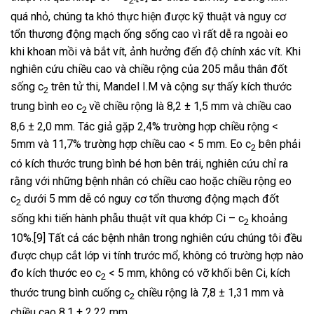
2
quá nhỏ, chúng ta khó thực hiện được kỹ thuật và nguy cơ
tổn thương động mạch ống sống cao vì rất dễ ra ngoài eo
khi khoan mồi và bắt vít, ảnh hưởng đến độ chính xác vít. Khi
nghiên cứu chiều cao và chiều rộng của 205 mẫu thân đốt
sống c
trên tử thi, Mandel I.M và cộng sự thấy kích thước
2
trung bình eo c
về chiều rộng là 8,2 ± 1,5 mm và chiều cao
2
8,6 ± 2,0 mm. Tác giả gặp 2,4% trường hợp chiều rộng <
5mm và 11,7% trường hợp chiều cao < 5 mm. Eo c
bên phải
2
có kích thước trung bình bé hơn bên trái, nghiên cứu chỉ ra
rằng với những bệnh nhân có chiều cao hoặc chiều rộng eo
c
dưới 5 mm dễ có nguy cơ tổn thương động mạch đốt
2
sống khi tiến hành phẫu thuật vít qua khớp Ci – c
khoảng
2
10%.[9] Tất cả các bệnh nhân trong nghiên cứu chúng tôi đều
được chụp cắt lớp vi tính trước mổ, không có trường hợp nào
đo kích thước eo c
< 5 mm, không có vỡ khối bên Ci, kích
2
thước trung bình cuống c
chiều rộng là 7,8 ± 1,31 mm và
2
chiều cao 8,1 ± 2,22 mm.