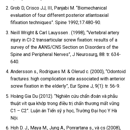
Grob D, Crisco JJ, III, Panjabi M. “Biomechanical
evaluation of four different posterior atlantoaxial
fifixation techniques”. Spine 1992;17:480-90.
Neill Wright & Carl Lauyssen . (1998), “Vertebral artery
injury in Cl-2 transarticular screw fixation: results of a
survey of the AANS/CNS Section on Disorders of the
Spine and Peripheral Nerves”, J Neurosurg, 88: tr. 634-
640.
Andersson s., Rodrigues M. & Olerud c. (2000), “Odontoid
fractures: high complication rate associated with anterior
screw fixation in the elderly”, Eur Spine J, 9(1): tr. 56-9.
Hoàng Gia Du (2012). “Nghiên cứu chẩn đoán và phẫu
thuật vít qua khớp trong điều trị chấn thương mất vững
C1 – C2”. Luận án Tiến sỹ y học, Trường Đại học Y Hà
Nội.
Hoh D. J., Maya M., Jung A., Ponrartana s., và cs (2008),