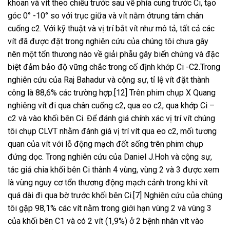
khoan và vít theo chiều trước sau về phía cung trước Ci, tạo
góc 0° -10° so với trục giữa và vít nằm ởtrung tâm chân
cuống c2. Với kỹ thuật và vị trí bắt vít như mô tả, tất cả các
vít đã được đặt trong nghiên cứu của chúng tôi chưa gây
nên một tổn thương nào về giải phẫu gây biến chứng và đặc
biệt đảm bảo độ vững chắc trong cố định khớp Ci -C2.Trong
nghiên cứu của Raj Bahadur và cộng sự, tỉ lệ vít đặt thành
công là 88,6% các trường hợp.[12] Trên phim chụp X Quang
nghiêng vít đi qua chân cuống c2, qua eo c2, qua khớp Ci –
c2 và vào khối bên Ci. Để đánh giá chính xác vị trí vít chúng
tôi chụp CLVT nhằm đánh giá vị trí vít qua eo c2, mối tương
quan của vít với lỗ động mạch đốt sống trên phim chụp
đứng dọc. Trong nghiên cứu của Daniel J.Hoh và cộng sự,
tác giả chia khối bên Ci thành 4 vùng, vùng 2 và 3 được xem
là vùng nguy cơ tổn thương động mạch cảnh trong khi vít
quá dài đi qua bờ trước khối bên Ci.[7] Nghiên cứu của chúng
tôi gặp 98,1% các vít nằm trong giới hạn vùng 2 và vùng 3
của khối bên C1 và có 2 vít (1,9%) ở 2 bệnh nhân vít vào