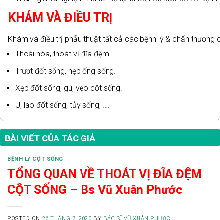
KHÁM VÀ ĐIỀU TRỊ
Khám và điều trị phẫu thuật tất cả các bệnh lý & chấn thương 
Thoái hóa, thoát vị đĩa đệm.
Trượt đốt sống, hẹp ống sống.
Xẹp đốt sống, gù, vẹo cột sống.
U, lao đốt sống, tủy sống, ….
BÀI VIẾT CỦA TÁC GIẢ
BỆNH LÝ CỘT SỐNG
TỔNG QUAN VỀ THOÁT VỊ ĐĨA ĐỆM
CỘT SỐNG – Bs Vũ Xuân Phước
POSTED ON
26 THÁNG 7, 2020
BY
BÁC SĨ VŨ XUÂN PHƯỚC