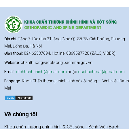
Địa chỉ
: Tầng 7, tòa nhà 21 tầng (Nhà Q), Số 78, Giải Phóng, Phương
Mai, Đống Đa, Hà Nội.
Điện thoại
: 024 62537694, Hotline: 0869587728 (ZALO, VIBER)
Website
: chanthuongvacotsong.bachmai.gov.vn
Email
:
ctchhanhchinh@gmail.com
hoặc
osdbachmai@gmail.com
Fanpage
: Khoa Chấn thương chỉnh hình và cột sống – Bệnh viện Bạch
Mai
Về chúng tôi
Khoa chấn thương chỉnh hình & Cột sống - Bệnh Viện Bạch