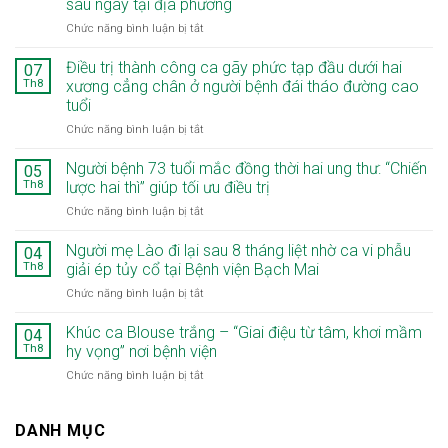
sâu ngay tại địa phương
ở
Chức năng bình luận bị tắt
Khoa
Răng
Điều trị thành công ca gãy phức tạp đầu dưới hai
07
Hàm
Th8
xương cẳng chân ở người bệnh đái tháo đường cao
Mặt
tuổi
–
ở
Chức năng bình luận bị tắt
Bệnh
Điều
viện
trị
Bạch
Người bệnh 73 tuổi mắc đồng thời hai ung thư: “Chiến
05
thành
Mai
Th8
lược hai thì” giúp tối ưu điều trị
công
cơ
ở
Chức năng bình luận bị tắt
ca
sở
Người
gãy
Ninh
bệnh
Người mẹ Lào đi lại sau 8 tháng liệt nhờ ca vi phẫu
phức
Bình:
04
73
tạp
Nâng
Th8
giải ép tủy cổ tại Bệnh viện Bạch Mai
tuổi
đầu
cao
ở
Chức năng bình luận bị tắt
mắc
dưới
chất
Người
đồng
hai
lượng
mẹ
Khúc ca Blouse trắng – “Giai điệu từ tâm, khơi mầm
thời
04
xương
khám,
Lào
hai
Th8
hy vọng” nơi bệnh viện
cẳng
điều
đi
ung
chân
trị
ở
Chức năng bình luận bị tắt
lại
thư:
ở
chuyên
Khúc
sau
“Chiến
người
sâu
ca
8
lược
bệnh
ngay
Blouse
DANH MỤC
tháng
hai
đái
tại
trắng
liệt