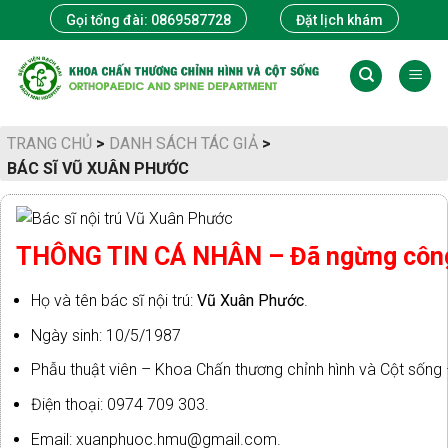
Skip
Gọi tổng đài: 0869587728
Đặt lịch khám
to
content
TRANG CHỦ
>
DANH SÁCH TÁC GIẢ
>
BÁC SĨ VŨ XUÂN PHƯỚC
THÔNG TIN CÁ NHÂN – Đã ngừng công 
Họ và tên bác sĩ nội trú:
Vũ Xuân Phước
.
Ngày sinh: 10/5/1987
Phẫu thuật viên – Khoa Chấn thương chỉnh hình và Cột sống
Điện thoại: 0974 709 303.
Email: xuanphuoc.hmu@gmail.com.