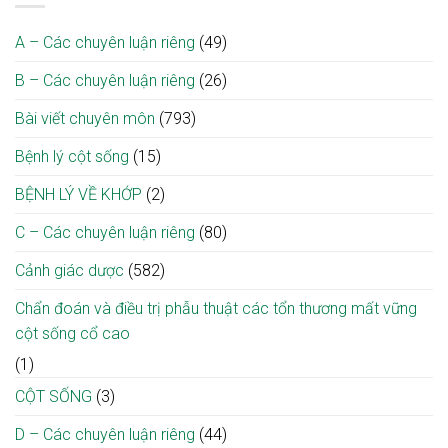
thì”
tháo
địa
–
nhờ
giúp
đường
phương
“Giai
ca
tối
cao
A – Các chuyên luận riêng
(49)
điệu
vi
ưu
tuổi
từ
phẫu
điều
B – Các chuyên luận riêng
(26)
tâm,
giải
trị
khơi
ép
mầm
Bài viết chuyên môn
(793)
tủy
hy
cổ
vọng”
tại
Bệnh lý cột sống
(15)
nơi
Bệnh
bệnh
viện
BỆNH LÝ VỀ KHỚP
(2)
viện
Bạch
Mai
C – Các chuyên luận riêng
(80)
Cảnh giác dược
(582)
Chẩn đoán và điều trị phẫu thuật các tổn thương mất vững
cột sống cổ cao
(1)
CỘT SỐNG
(3)
D – Các chuyên luận riêng
(44)