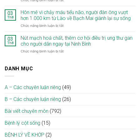
Chức năng bình luận bị tắt
“Giai
ca
Phẫu
điệu
vi
thuật
từ
Hôn mê vì chảy máu tiểu não, người đàn ông vượt
phẫu
03
điều
tâm,
giải
Th8
hơn 1.000 km từ Lào về Bạch Mai giành lại sự sống
trị
khơi
ép
ở
Chức năng bình luận bị tắt
liệt
mầm
tủy
Hôn
mặt
hy
cổ
mê
Nút mạch hoá chất, thêm cơ hội điều trị ung thư gan
ngoại
vọng”
03
tại
vì
biên
nơi
Th8
cho người dân ngay tại Ninh Bình
Bệnh
chảy
tại
bệnh
viện
ở
Chức năng bình luận bị tắt
máu
Bạch
viện
Bạch
Nút
tiểu
Mai
Mai
mạch
não,
cơ
hoá
DANH MỤC
người
sở
chất,
đàn
Ninh
thêm
ông
Bình:
cơ
vượt
Mở
A – Các chuyên luận riêng
(49)
hội
hơn
cơ
điều
1.000
hội
B – Các chuyên luận riêng
(26)
trị
km
phục
ung
từ
hồi
thư
Bài viết chuyên môn
(792)
Lào
cho
gan
về
người
cho
Bạch
bệnh
Bệnh lý cột sống
(15)
người
Mai
ngay
dân
giành
tại
BỆNH LÝ VỀ KHỚP
(2)
ngay
lại
địa