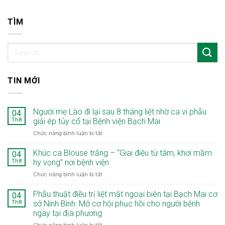
TÌM
TIN MỚI
Người mẹ Lào đi lại sau 8 tháng liệt nhờ ca vi phẫu
04
Th8
giải ép tủy cổ tại Bệnh viện Bạch Mai
ở
Chức năng bình luận bị tắt
Người
mẹ
Khúc ca Blouse trắng – “Giai điệu từ tâm, khơi mầm
04
Lào
Th8
hy vọng” nơi bệnh viện
đi
ở
Chức năng bình luận bị tắt
lại
Khúc
sau
ca
Phẫu thuật điều trị liệt mặt ngoại biên tại Bạch Mai cơ
8
04
Blouse
tháng
Th8
sở Ninh Bình: Mở cơ hội phục hồi cho người bệnh
trắng
liệt
ngay tại địa phương
–
nhờ
ở