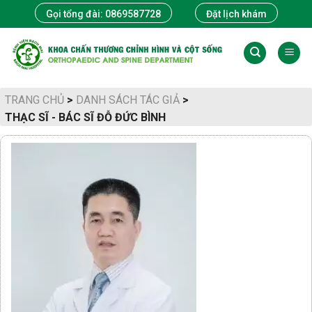
Skip
Gọi tổng đài: 0869587728
Đặt lịch khám
to
content
TRANG CHỦ
>
DANH SÁCH TÁC GIẢ
>
THẠC SĨ - BÁC SĨ ĐỖ ĐỨC BÌNH