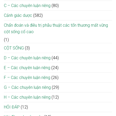
tại
sự
phương
C – Các chuyên luận riêng
(80)
Ninh
sống
Bình
Cảnh giác dược
(582)
Chẩn đoán và điều trị phẫu thuật các tổn thương mất vững
cột sống cổ cao
(1)
CỘT SỐNG
(3)
D – Các chuyên luận riêng
(44)
E – Các chuyên luận riêng
(24)
F – Các chuyên luận riêng
(26)
G – Các chuyên luận riêng
(29)
H – Các chuyên luận riêng
(12)
HỎI ĐÁP
(12)