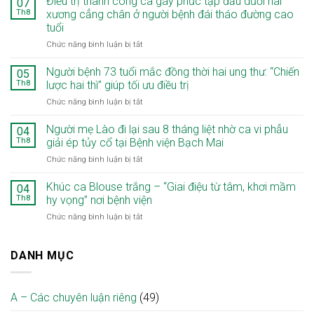
Điều trị thành công ca gãy phức tạp đầu dưới hai
07
Hàm
Th8
xương cẳng chân ở người bệnh đái tháo đường cao
Mặt
tuổi
–
ở
Chức năng bình luận bị tắt
Bệnh
Điều
viện
trị
Bạch
Người bệnh 73 tuổi mắc đồng thời hai ung thư: “Chiến
05
thành
Mai
Th8
lược hai thì” giúp tối ưu điều trị
công
cơ
ở
Chức năng bình luận bị tắt
ca
sở
Người
gãy
Ninh
bệnh
Người mẹ Lào đi lại sau 8 tháng liệt nhờ ca vi phẫu
phức
Bình:
04
73
tạp
Nâng
Th8
giải ép tủy cổ tại Bệnh viện Bạch Mai
tuổi
đầu
cao
ở
Chức năng bình luận bị tắt
mắc
dưới
chất
Người
đồng
hai
lượng
mẹ
Khúc ca Blouse trắng – “Giai điệu từ tâm, khơi mầm
thời
04
xương
khám,
Lào
hai
Th8
hy vọng” nơi bệnh viện
cẳng
điều
đi
ung
chân
trị
ở
Chức năng bình luận bị tắt
lại
thư:
ở
chuyên
Khúc
sau
“Chiến
người
sâu
ca
8
lược
bệnh
ngay
Blouse
DANH MỤC
tháng
hai
đái
tại
trắng
liệt
thì”
tháo
địa
–
nhờ
giúp
đường
phương
“Giai
ca
tối
cao
A – Các chuyên luận riêng
(49)
điệu
vi
ưu
tuổi
từ
phẫu