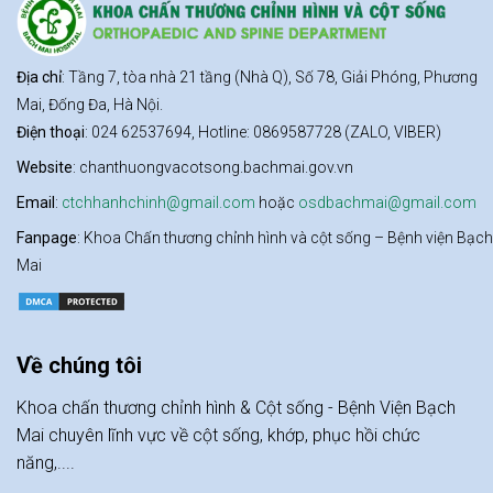
Địa chỉ
: Tầng 7, tòa nhà 21 tầng (Nhà Q), Số 78, Giải Phóng, Phương
Mai, Đống Đa, Hà Nội.
Điện thoại
: 024 62537694, Hotline: 0869587728 (ZALO, VIBER)
Website
: chanthuongvacotsong.bachmai.gov.vn
Email
:
ctchhanhchinh@gmail.com
hoặc
osdbachmai@gmail.com
Fanpage
: Khoa Chấn thương chỉnh hình và cột sống – Bệnh viện Bạch
Mai
Về chúng tôi
Khoa chấn thương chỉnh hình & Cột sống - Bệnh Viện Bạch
Mai chuyên lĩnh vực về cột sống, khớp, phục hồi chức
năng,....