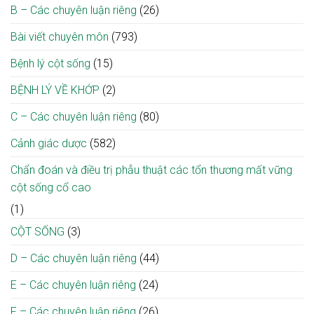
điều
B – Các chuyên luận riêng
(26)
tâm,
giải
trị
khơi
ép
mầm
Bài viết chuyên môn
(793)
tủy
hy
cổ
vọng”
tại
Bệnh lý cột sống
(15)
nơi
Bệnh
bệnh
viện
BỆNH LÝ VỀ KHỚP
(2)
viện
Bạch
Mai
C – Các chuyên luận riêng
(80)
Cảnh giác dược
(582)
Chẩn đoán và điều trị phẫu thuật các tổn thương mất vững
cột sống cổ cao
(1)
CỘT SỐNG
(3)
D – Các chuyên luận riêng
(44)
E – Các chuyên luận riêng
(24)
F – Các chuyên luận riêng
(26)