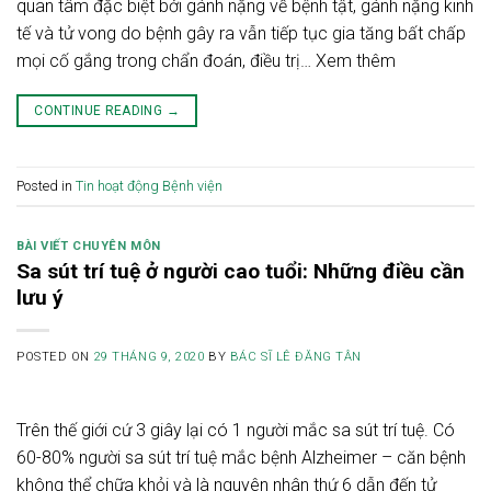
quan tâm đặc biệt bởi gánh nặng về bệnh tật, gánh nặng kinh
tế và tử vong do bệnh gây ra vẫn tiếp tục gia tăng bất chấp
mọi cố gắng trong chẩn đoán, điều trị… Xem thêm
CONTINUE READING
→
Posted in
Tin hoạt động Bệnh viện
BÀI VIẾT CHUYÊN MÔN
Sa sút trí tuệ ở người cao tuổi: Những điều cần
lưu ý
POSTED ON
29 THÁNG 9, 2020
BY
BÁC SĨ LÊ ĐĂNG TÂN
Trên thế giới cứ 3 giây lại có 1 người mắc sa sút trí tuệ. Có
60-80% người sa sút trí tuệ mắc bệnh Alzheimer – căn bệnh
không thể chữa khỏi và là nguyên nhân thứ 6 dẫn đến tử