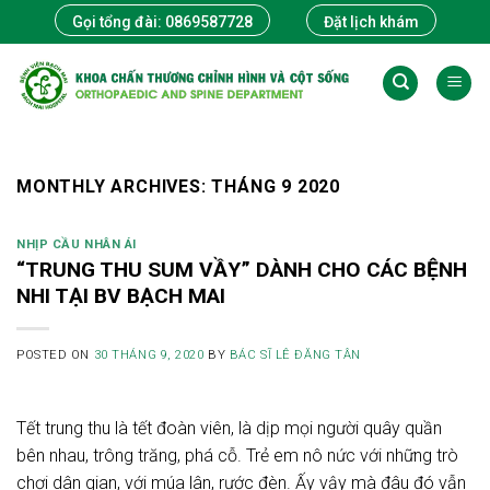
Skip
Gọi tổng đài: 0869587728
Đặt lịch khám
to
content
MONTHLY ARCHIVES:
THÁNG 9 2020
NHỊP CẦU NHÂN ÁI
“TRUNG THU SUM VẦY” DÀNH CHO CÁC BỆNH
NHI TẠI BV BẠCH MAI
POSTED ON
30 THÁNG 9, 2020
BY
BÁC SĨ LÊ ĐĂNG TÂN
Tết trung thu là tết đoàn viên, là dịp mọi người quây quần
bên nhau, trông trăng, phá cỗ. Trẻ em nô nức với những trò
chơi dân gian, với múa lân, rước đèn. Ấy vậy mà đâu đó vẫn