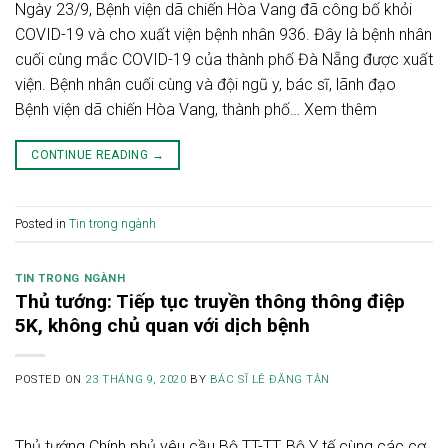
Ngày 23/9, Bệnh viện dã chiến Hòa Vang đã công bố khỏi
COVID-19 và cho xuất viện bệnh nhân 936. Đây là bệnh nhân
cuối cùng mắc COVID-19 của thành phố Đà Nẵng được xuất
viện. Bệnh nhân cuối cùng và đội ngũ y, bác sĩ, lãnh đạo
Bệnh viện dã chiến Hòa Vang, thành phố… Xem thêm
CONTINUE READING
→
Posted in
Tin trong ngành
TIN TRONG NGÀNH
Thủ tướng: Tiếp tục truyền thông thông điệp
5K, không chủ quan với dịch bệnh
POSTED ON
23 THÁNG 9, 2020
BY
BÁC SĨ LÊ ĐĂNG TÂN
Thủ tướng Chính phủ yêu cầu Bộ TT-TT, Bộ Y tế cùng các cơ