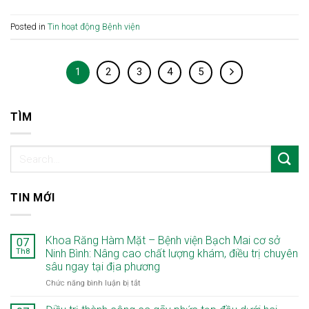
Posted in
Tin hoạt động Bệnh viện
1
2
3
4
5
TÌM
TIN MỚI
Khoa Răng Hàm Mặt – Bệnh viện Bạch Mai cơ sở
07
Th8
Ninh Bình: Nâng cao chất lượng khám, điều trị chuyên
sâu ngay tại địa phương
ở
Chức năng bình luận bị tắt
Khoa
Răng